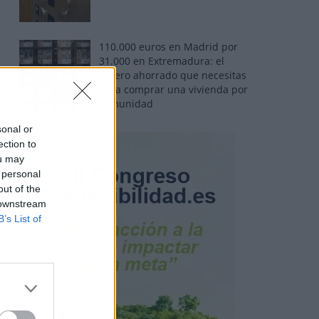
110.000 euros en Madrid por
31.000 en Extremadura: el
dinero ahorrado que necesitas
para comprar una vivienda por
comunidad
sonal or
ection to
ou may
 personal
out of the
 downstream
B’s List of