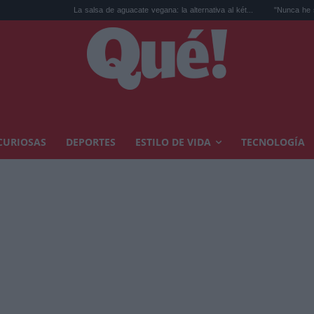
La salsa de aguacate vegana: la alternativa al két...
"Nunca he sido un topo": 
CURIOSAS
DEPORTES
ESTILO DE VIDA
TECNOLOGÍA