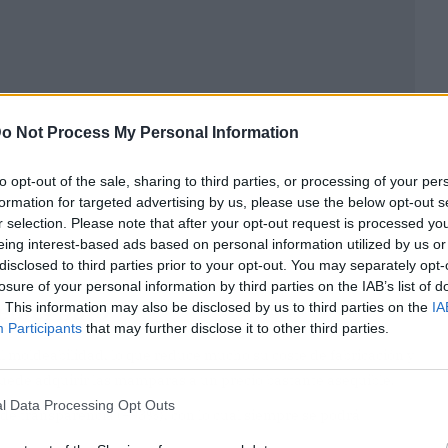
o Not Process My Personal Information
to opt-out of the sale, sharing to third parties, or processing of your per
formation for targeted advertising by us, please use the below opt-out s
r selection. Please note that after your opt-out request is processed y
eing interest-based ads based on personal information utilized by us or
disclosed to third parties prior to your opt-out. You may separately opt-
losure of your personal information by third parties on the IAB’s list of
tacrilato
. This information may also be disclosed by us to third parties on the
IA
Participants
that may further disclose it to other third parties.
il moldeabilidad, lo que reduce mucho su coste de fabricación y
uede adquirir las mamparas a un precio bastante asequible.
l Data Processing Opt Outs
 de transparencia (+93%), con lo cual siempre se podrá