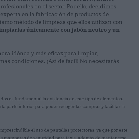
rofesionales en el sector. Por ello, decidimos
experta en la fabricación de productos de
smo método de limpieza que ellos utilizan con
limpiarlas únicamente con jabón neutro y un
era idónea y más eficaz para limpiar,
as condiciones. ¡Así de fácil! No necesitarás
ados es fundamental la existencia de este tipo de elementos.
 parte inferior para poder recoger las compras y facilitar la
 imprescindible el uso de pantallas protectoras, ya que por este
 las mamparas de seguridad para taxis, además de mantenerse