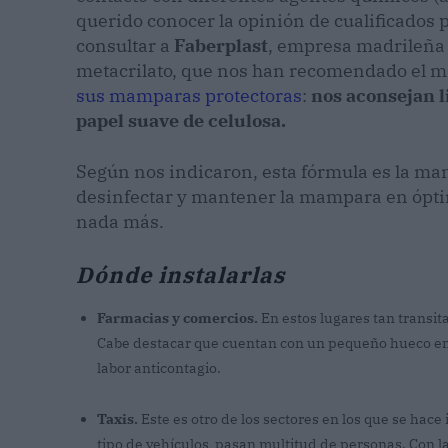
querido conocer la opinión de cualificados p
consultar a
Faberplast
, empresa madrileña 
metacrilato, que nos han recomendado el mi
sus mamparas protectoras
:
nos aconsejan 
papel suave de celulosa.
Según nos indicaron, esta fórmula es la man
desinfectar y mantener la mampara en óptim
nada más.
Dónde instalarlas
Farmacias y comercios.
En estos lugares tan transit
Cabe destacar que cuentan con un pequeño hueco en la
labor anticontagio.
Taxis.
Este es otro de los sectores en los que se hace
tipo de vehículos pasan multitud de personas. Con