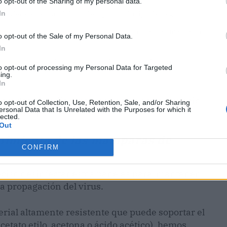
o opt-out of the Sharing of my personal data.
In
 convierte en el candidato ideal para todo tipo de negocios.
facilita su transporte e instalación. ¡Colocarlo es realmente un
o opt-out of the Sale of my Personal Data.
In
rtículas que puedan ser expulsadas a través de tos o
to opt-out of processing my Personal Data for Targeted
ing.
In
aborarlas a medida, podrás adaptarlas al espacio
o opt-out of Collection, Use, Retention, Sale, and/or Sharing
ersonal Data that Is Unrelated with the Purposes for which it
¿Quién da más?
lected.
Out
enimiento de las mamparas de
CONFIRM
eciso desinfectar estos paneles para mantener
la propagación del virus.
erial altamente resistente que puede soportar el
etato etilo, acetona o ácido acético), hemos