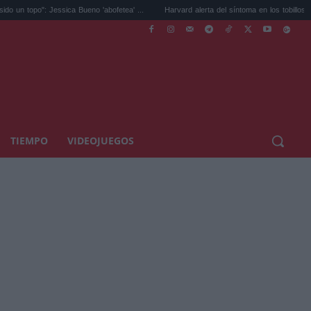
Jessica Bueno 'abofetea' ...
Harvard alerta del síntoma en los tobillos por el ...
TIEMPO
VIDEOJUEGOS