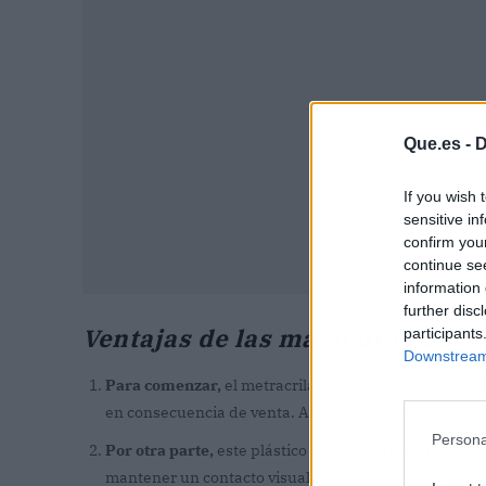
Que.es -
D
If you wish 
sensitive in
confirm you
continue se
information 
further disc
Ventajas de las mamparas de me
participants
Downstream 
Para comenzar,
el metracrilato es un material de fác
en consecuencia de venta. Así pues, el consumidor p
Persona
Por otra parte,
este plástico presenta un gran índice
mantener un contacto visual.