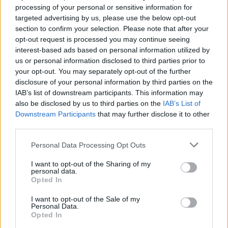
ARTÍCULO ANTERIOR
ARTÍCULO SIGUIENTE
processing of your personal or sensitive information for
LA MILLA REABRE
DE LA TARDE EN TVE A
targeted advertising by us, please use the below opt-out
ROMPIENDO CON SU
7 VIDAS Y AMAR ES
section to confirm your selection. Please note that after your
TEMPORALIDAD
PARA SIEMPRE: LOS
opt-out request is processed you may continue seeing
ESTIVAL
OTROS PROYECTOS DE
interest-based ads based on personal information utilized by
TONI CANTÓ ADEMÁS
us or personal information disclosed to third parties prior to
DE TODO ES MENTIRA
your opt-out. You may separately opt-out of the further
disclosure of your personal information by third parties on the
IAB’s list of downstream participants. This information may
also be disclosed by us to third parties on the
IAB’s List of
Downstream Participants
that may further disclose it to other
third parties.
Personal Data Processing Opt Outs
I want to opt-out of the Sharing of my
personal data.
Opted In
I want to opt-out of the Sale of my
Personal Data.
Opted In