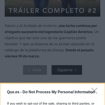
Falcon y el Soldado de Invierno
,
una lucha continua por
el legado sucesorio del legendario Capitán América.
Un
objetivo que tan solo uno de los guerreros podrá
heredar. Y que ya dispone de su primer episodio en el
catálogo de la plataforma de Disney.
Desde el pasado
viernes 19 de marzo.
Atrás
Siguiente
Que.es -
Do Not Process My Personal Information
If you wish to opt-out of the sale, sharing to third parties, or