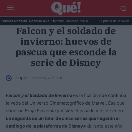
Calor extremo y ansiedad: síntomas idénticos que a...
El precio de la vivienda en Val
Últimas Noticias
- Noticias Que!:
Falcon y el soldado de
invierno: huevos de
pascua que esconde la
serie de Disney
-
Por
Qué!
23 marzo, 2021 06:01
Falcon y el Soldado de Invierno
es la ficción que
continúa
la veda del Universo Cinematográfico de Marvel.
Esa que
abrieron
Bruja Escarlata y Visión
el pasado mes de enero.
La segunda de un total de cinco series que llegarán al
catálogo de la plataforma de Disney+
durante este año