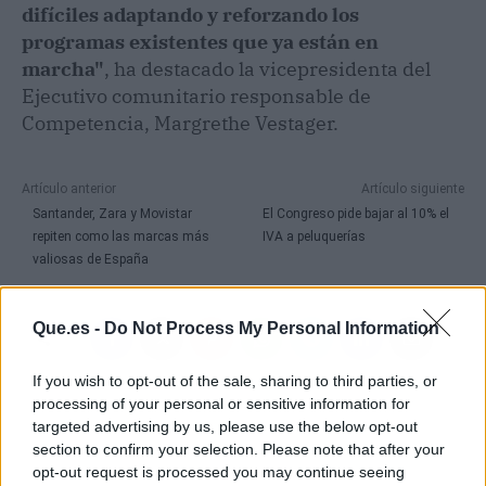
difíciles adaptando y reforzando los
programas existentes que ya están en
marcha"
, ha destacado la vicepresidenta del
Ejecutivo comunitario responsable de
Competencia, Margrethe Vestager.
Artículo anterior
Artículo siguiente
Santander, Zara y Movistar
El Congreso pide bajar al 10% el
repiten como las marcas más
IVA a peluquerías
valiosas de España
Que.es -
Do Not Process My Personal Information
If you wish to opt-out of the sale, sharing to third parties, or
processing of your personal or sensitive information for
targeted advertising by us, please use the below opt-out
section to confirm your selection. Please note that after your
opt-out request is processed you may continue seeing