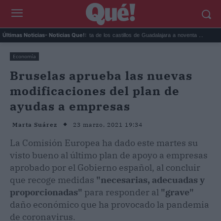
iarios para prep...
La ruta de los castillos de Guadalajara a noventa ...
Este es
Últimas Noticias
- Noticias Que!:
Economía
Bruselas aprueba las nuevas
modificaciones del plan de
ayudas a empresas
23 marzo, 2021 19:34
Marta Suárez
La Comisión Europea ha dado este martes su
visto bueno al último plan de apoyo a empresas
aprobado por el Gobierno español, al concluir
que recoge medidas
"necesarias, adecuadas y
proporcionadas"
para responder al
"grave"
daño económico que ha provocado la pandemia
de coronavirus.