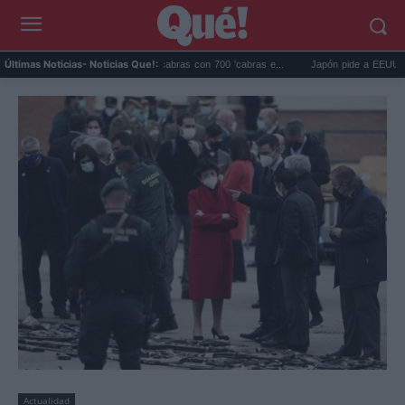
Galápagos eliminó 140.000 cabras con 700 'cabras e...
Japón pide a EEUU que dej
Últimas Noticias
- Noticias Que!:
Actualidad