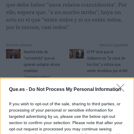
que debe haber "unos relatos coincidentes". Por
ello, espera que, "a no mucho tardar", haya un
acto en el que "estén todos y si no están todos,
por lo menos, casi todos".
Artículo anterior
Artículo siguiente
Madrid tilda de
El PP dice que el
"sinsentido" que se
Gobierno es "la casa de
quieran adoptar ahora
los líos" y critica que
medidas
estén divididos por el 8M
"consensuadas"
Que.es -
Do Not Process My Personal Information
If you wish to opt-out of the sale, sharing to third parties, or
processing of your personal or sensitive information for
targeted advertising by us, please use the below opt-out
section to confirm your selection. Please note that after your
opt-out request is processed you may continue seeing