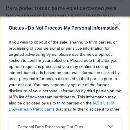
Para poder tomar parte en el certamen será
necesario que la persona participante viva,
estudie, trabaje o haya nacido en Pamplona.
Que.es -
Do Not Process My Personal Information
Únicamente hay que subir un vídeo a la
plataforma Tik Tok con el hashtag del concurso
If you wish to opt-out of the sale, sharing to third parties, or
y rellenar el siguiente formulario de inscripción
processing of your personal or sensitive information for
(en donde también se pueden consultar las
targeted advertising by us, please use the below opt-out
bases).
section to confirm your selection. Please note that after your
opt-out request is processed you may continue seeing
El certamen cuenta con dos premios, un
interest-based ads based on personal information utilized by
us or personal information disclosed to third parties prior to
primero dotado con 200 euros y un segundo
your opt-out. You may separately opt-out of the further
con 100 euros. La fecha límite para la
disclosure of your personal information by third parties on the
inscripción es el 12 de marzo y quienes ganen
IAB’s list of downstream participants. This information may
se darán a conocer el 16 de marzo. La duración
also be disclosed by us to third parties on the
IAB’s List of
máxima de los vídeos será de 60 segundos, y se
Downstream Participants
that may further disclose it to other
third parties.
pueden utilizar todas las posibilidades
creativas que proporciona la propia red social
Personal Data Processing Opt Outs