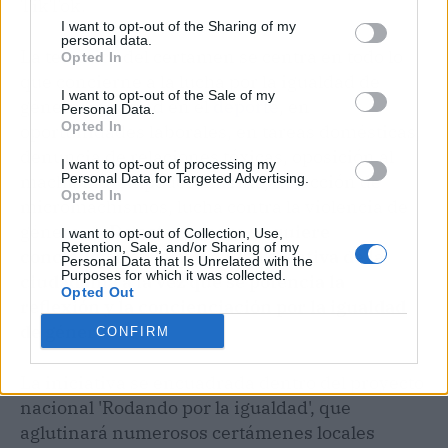
TikTok.
I want to opt-out of the Sharing of my
personal data.
La temática del certamen se centra en todo lo
Opted In
que concierne a la lucha por la igualdad de
I want to opt-out of the Sale of my
género (igualdad en el
deporte
, en
Personal Data.
Opted In
oportunidades laborales, en tareas domésticas,
denuncia de relaciones tóxicas, oposición al
I want to opt-out of processing my
machismo, empoderamiento, detección de
Personal Data for Targeted Advertising.
Opted In
micromachismos, lucha contra la violencia de
género...).
De esta manera se quiere
I want to opt-out of Collection, Use,
Retention, Sale, and/or Sharing of my
concienciar de la capacidad creativa de la
Personal Data that Is Unrelated with the
Purposes for which it was collected.
ciudadanía a la vez que se potencia la
Opted Out
reflexión y la concienciación por la igualdad
de género.
CONFIRM
La iniciativa se encuadrada dentro del proyecto
nacional 'Rodando por la igualdad', que
aglutinará numerosos certámenes locales