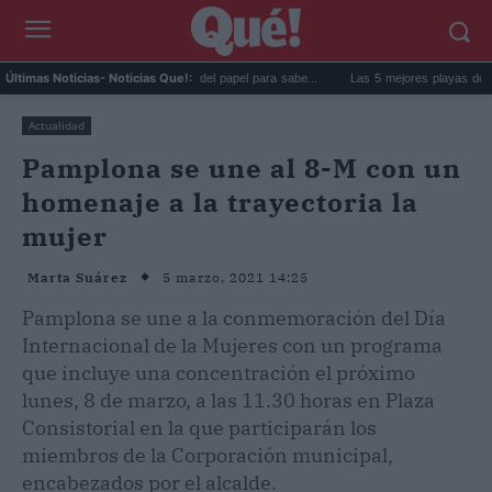
goma de la nevera: el truco del papel para sabe...
Las 5 mejores playas de Formenter
Últimas Noticias
- Noticias Que!:
Actualidad
Pamplona se une al 8-M con un
homenaje a la trayectoria la
mujer
5 marzo, 2021 14:25
Marta Suárez
Pamplona se une a la conmemoración del Día
Internacional de la Mujeres con un programa
que incluye una concentración el próximo
lunes, 8 de marzo, a las 11.30 horas en Plaza
Consistorial en la que participarán los
miembros de la Corporación municipal,
encabezados por el alcalde.