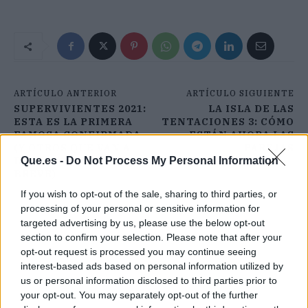
ARTÍCULO ANTERIOR
ARTÍCULO SIGUIENTE
SUPERVIVIENTES 2021:
LA ISLA DE LAS
ESTA ES LA PRIMERA
TENTACIONES 3: CÓMO
FAMOSA CONFIRMADA
ESTÁN AHORA LAS
(Y OTROS QUE VAN A
PAREJAS
Que.es -
Do Not Process My Personal Information
DESVELARSE EN
BREVE)
If you wish to opt-out of the sale, sharing to third parties, or
processing of your personal or sensitive information for
targeted advertising by us, please use the below opt-out
section to confirm your selection. Please note that after your
opt-out request is processed you may continue seeing
interest-based ads based on personal information utilized by
us or personal information disclosed to third parties prior to
your opt-out. You may separately opt-out of the further