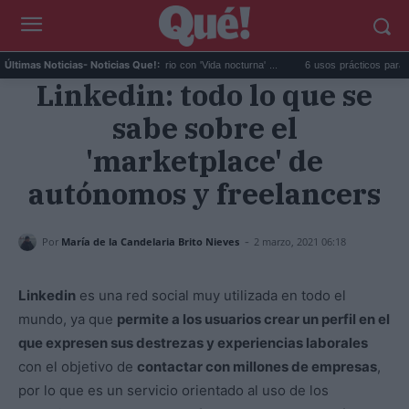
Fido da el salto en solitario con 'Vida nocturna' ...
6 usos prácticos para reutilizar 
Últimas Noticias
- Noticias Que!:
Linkedin: todo lo que se
sabe sobre el
'marketplace' de
autónomos y freelancers
-
Por
María de la Candelaria Brito Nieves
2 marzo, 2021 06:18
Linkedin
es una red social muy utilizada en todo el
mundo, ya que
permite a los usuarios crear un perfil en el
que expresen sus destrezas y experiencias laborales
con el objetivo de
contactar con millones de empresas
,
por lo que es un servicio orientado al uso de los