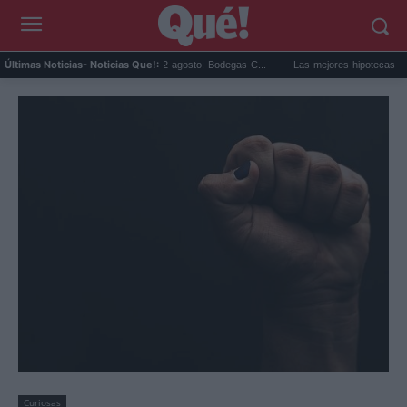
solar en Cariñena del 12 agosto: Bodegas C...
Las mejores hipotecas de agosto: el 
Últimas Noticias
- Noticias Que!:
Curiosas