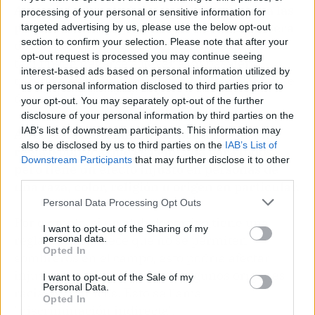
A veces, la discriminación implica tratar a las
processing of your personal or sensitive information for
personas de manera diferente de una manera
targeted advertising by us, please use the below opt-out
section to confirm your selection. Please note that after your
obvia
, por ejemplo, un conductor de autobús o
opt-out request is processed you may continue seeing
taxi puede negarse a llevar a un pasajero
interest-based ads based on personal information utilized by
debido a su origen racial o color de piel. Esto se
us or personal information disclosed to third parties prior to
denomina "discriminación directa".
your opt-out. You may separately opt-out of the further
disclosure of your personal information by third parties on the
IAB’s list of downstream participants. This information may
A veces, la discriminación proviene de una
also be disclosed by us to third parties on the
IAB’s List of
regla o política que es la misma para todos,
Downstream Participants
that may further disclose it to other
pero tiene un efecto injusto en personas de
third parties.
una raza, color, religión u origen en particular.
Personal Data Processing Opt Outs
Por ejemplo, si un club deportivo tiene una
I want to opt-out of the Sharing of my
regla que establece que no se permiten
personal data.
Opted In
sombreros en el campo, esto podría afectar
injustamente a personas de algunos orígenes
I want to opt-out of the Sale of my
Personal Data.
raciales o étnicos. Esto se llama
Opted In
"discriminación indirecta".