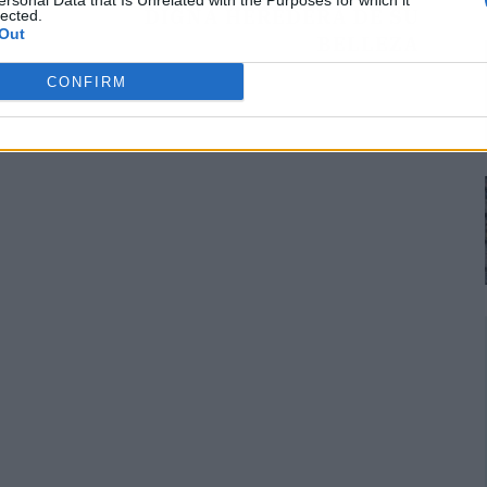
ersonal Data that Is Unrelated with the Purposes for which it
DIGNA HEREDERA DE SU
lected.
Out
BELLEZA
CONFIRM