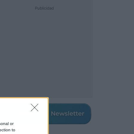
Publicidad
sonal or
ection to