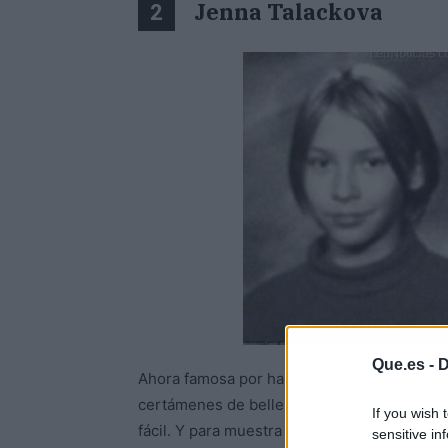
Jenna Talackova
2
Que.es -
D
Ahora famosa por haber sido elegida como 
certámenes de belleza más prestigiosos de 
If you wish 
fácil. Y para muestra basta con saber algo
sensitive in