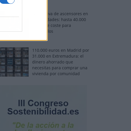
Normativa de ascensores en
comunidades: hasta 40.000
euros de coste para
adaptarlos
110.000 euros en Madrid por
31.000 en Extremadura: el
dinero ahorrado que
necesitas para comprar una
vivienda por comunidad