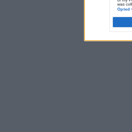
of my P
was col
Opted 