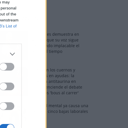
ou may
 personal
out of the
os más vistos
 downstream
B’s List of
Tom Jones demuestra en
Madrid que su voz sigue
desafiando implacable el
paso del tiempo
Fuego en los cuernos y
millones en ayudas: la
rebelión antitaurina en
Alfafar enciende el debate
sobre los 'bous al carrer'
La salud mental ya causa una
de cada cinco bajas laborales