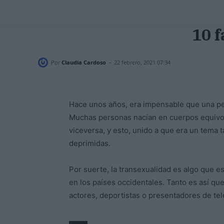
10 
-
Por
Claudia Cardoso
22 febrero, 2021 07:34
Hace unos años, era impensable que una per
Muchas personas nacían en cuerpos equivo
viceversa, y esto, unido a que era un tema 
deprimidas.
Por suerte, la transexualidad es algo que e
en los países occidentales. Tanto es así q
actores, deportistas o presentadores de te