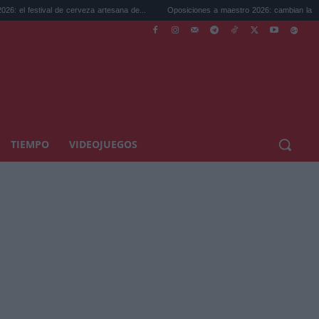
ival de cerveza artesana de...
Oposiciones a maestro 2026: cambian la legislación...
TIEMPO
VIDEOJUEGOS