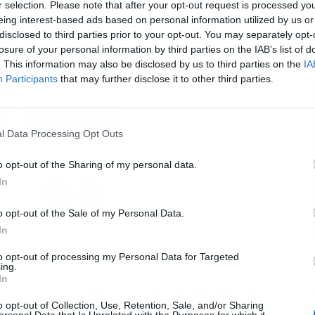
r selection. Please note that after your opt-out request is processed y
eing interest-based ads based on personal information utilized by us or
 una larga y dura lucha interna confesó públicamente
disclosed to third parties prior to your opt-out. You may separately opt-
erpo de hombre puesto que desde muy corta edad se
L
losure of your personal information by third parties on the IAB’s list of
hormonal que la llevaría a ser la mujer más bella de
. This information may also be disclosed by us to third parties on the
IA
Participants
that may further disclose it to other third parties.
Siguiente
l Data Processing Opt Outs
o opt-out of the Sharing of my personal data.
In
o opt-out of the Sale of my Personal Data.
In
to opt-out of processing my Personal Data for Targeted
ing.
ARTÍCULO SIGUIENTE
In
ASÍ ES LA HIJA DE MÓNICA
o opt-out of Collection, Use, Retention, Sale, and/or Sharing
S
BELLUCCI, DEVA CASSEL, UNA