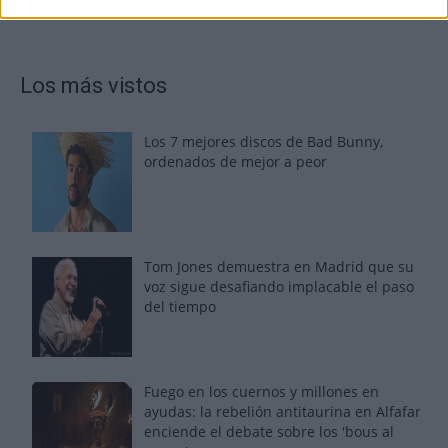
Los más vistos
Los 7 mejores discos de Bad Bunny,
ordenados de mejor a peor
Tom Jones demuestra en Madrid que su
voz sigue desafiando implacable el paso
del tiempo
Fuego en los cuernos y millones en
ayudas: la rebelión antitaurina en Alfafar
enciende el debate sobre los 'bous al