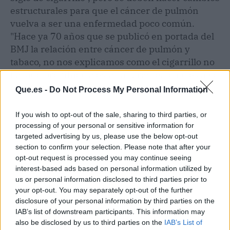
estructurales para que el cáncer de pulmón
vuelva a ser una enfermedad poco común.
"Hace ya 70 años que se publicó en portada del
BMJ la relación entre cáncer de pulmón y
tabaco, no nos explicamos como el cigarrillo no
ha sido prohibido a estas alturas, esto no es algo
que debería verse como normal", ha recalcado.
Que.es -
Do Not Process My Personal Information
If you wish to opt-out of the sale, sharing to third parties, or
processing of your personal or sensitive information for
targeted advertising by us, please use the below opt-out
section to confirm your selection. Please note that after your
opt-out request is processed you may continue seeing
interest-based ads based on personal information utilized by
us or personal information disclosed to third parties prior to
your opt-out. You may separately opt-out of the further
disclosure of your personal information by third parties on the
IAB’s list of downstream participants. This information may
also be disclosed by us to third parties on the
IAB’s List of