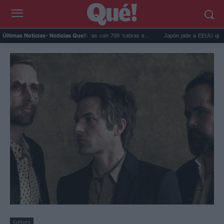
gos eliminó 140.000 cabras con 700 'cabras e...
Japón pide a EEUU que deje de us
Últimas Noticias
- Noticias Que!:
Cultura