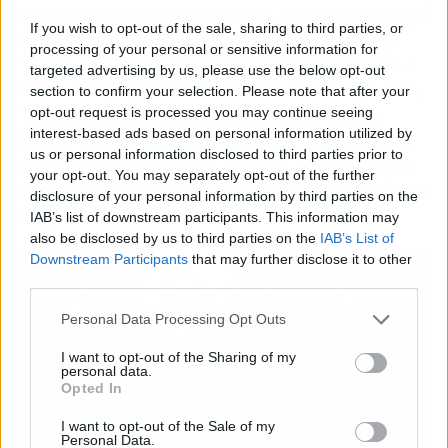
alcanzar los niveles del debut, el grupo prolongó
If you wish to opt-out of the sale, sharing to third parties, or
su racha de éxitos con "Sam’s Town" (2006) y
processing of your personal or sensitive information for
"Day & Age" (2008). Tras una pausa dedicada a
targeted advertising by us, please use the below opt-out
los varios proyectos solistas de sus integrantes,
section to confirm your selection. Please note that after your
The Killers regresaron en 2012 con "Battle
opt-out request is processed you may continue seeing
interest-based ads based on personal information utilized by
Born". "Wonderful Wonderful2, el quinto álbum
us or personal information disclosed to third parties prior to
de estudio del conjunto, llegó en 2017, seguido
your opt-out. You may separately opt-out of the further
recientemente por "Imploding The Miracle", con
disclosure of your personal information by third parties on the
el que hicieron realidad su retorno en 2020.
IAB’s list of downstream participants. This information may
also be disclosed by us to third parties on the
IAB’s List of
Downstream Participants
that may further disclose it to other
third parties.
Personal Data Processing Opt Outs
I want to opt-out of the Sharing of my
personal data.
Opted In
I want to opt-out of the Sale of my
Personal Data.