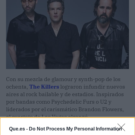
Con su mezcla de glamour y synth-pop de los
ochenta,
The Killers
lograron infundir nuevos
aires al rock bailable y de estadios. Inspirados
por bandas como Psychedelic Furs o U2 y
liderados por el carismático Brandon Flowers,
el cuarteto de Las Vegas alcanzó
inmediatamente el estrellato
internacional
con
Que.es -
Do Not Process My Personal Information
"Hot Fuss"
, su primer álbum de 2004. Sin