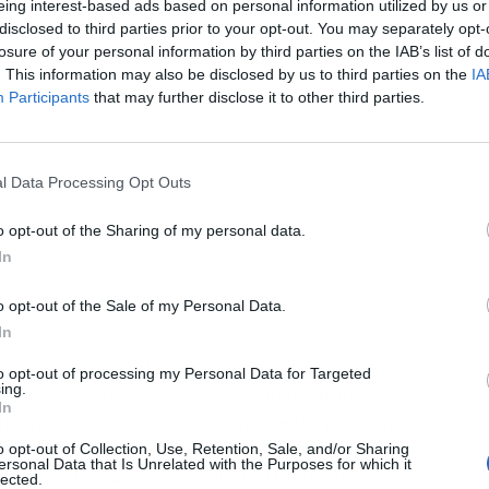
eing interest-based ads based on personal information utilized by us or
ublicidad
disclosed to third parties prior to your opt-out. You may separately opt-
losure of your personal information by third parties on the IAB’s list of
. This information may also be disclosed by us to third parties on the
IA
Participants
that may further disclose it to other third parties.
l Data Processing Opt Outs
o opt-out of the Sharing of my personal data.
In
o opt-out of the Sale of my Personal Data.
In
 ha comprometido a estudiar el retraso de hasta
to opt-out of processing my Personal Data for Targeted
ing.
e los contagios por Covid-19 lo permite, y a
In
ios puedan organizarse, una de las peticiones en
tes, dado que las medidas se anuncian los
o opt-out of Collection, Use, Retention, Sale, and/or Sharing
ersonal Data that Is Unrelated with the Purposes for which it
 su publicación en el Boletín Oficial de la
lected.