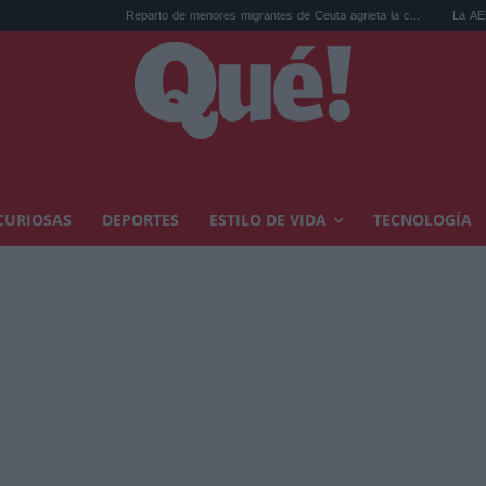
Reparto de menores migrantes de Ceuta agrieta la c...
La AEMET prepara 
CURIOSAS
DEPORTES
ESTILO DE VIDA
TECNOLOGÍA