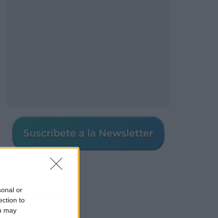
sonal or
Los más vistos
ection to
ou may