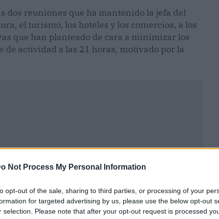
as dos reuniones que ha mantenido la jefa del
ra, el turismo, los hoteles y los comercios, a los
vas que han planteado de cara a minimizar los
 de actividad a las 21 horas, motivado por la
.
o Not Process My Personal Information
to opt-out of the sale, sharing to third parties, or processing of your per
formation for targeted advertising by us, please use the below opt-out s
r selection. Please note that after your opt-out request is processed y