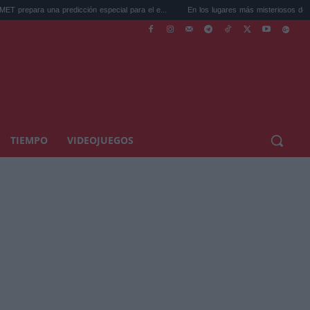
una predicción especial para el e...
En los lugares más misteriosos del planeta: Sto
TIEMPO
VIDEOJUEGOS