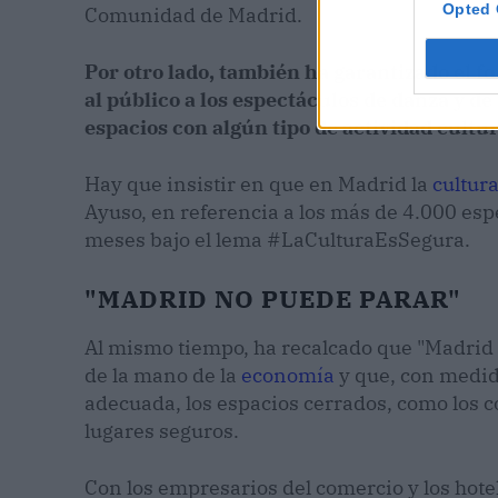
Opted 
Comunidad de Madrid.
Por otro lado, también ha garantizado el 
al público a los espectáculos de danza y de t
espacios con algún tipo de actividad cultur
Hay que insistir en que en Madrid la
cultur
Ayuso, en referencia a los más de 4.000 esp
meses bajo el lema #LaCulturaEsSegura.
"MADRID NO PUEDE PARAR"
Al mismo tiempo, ha recalcado que "Madrid 
de la mano de la
economía
y que, con medid
adecuada, los espacios cerrados, como los c
lugares seguros.
Con los empresarios del comercio y los hote