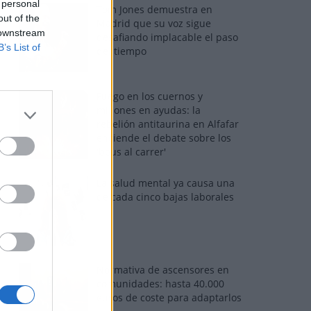
 personal
Tom Jones demuestra en
out of the
Madrid que su voz sigue
 downstream
desafiando implacable el paso
B’s List of
del tiempo
Fuego en los cuernos y
millones en ayudas: la
rebelión antitaurina en Alfafar
enciende el debate sobre los
'bous al carrer'
La salud mental ya causa una
de cada cinco bajas laborales
Normativa de ascensores en
comunidades: hasta 40.000
euros de coste para adaptarlos