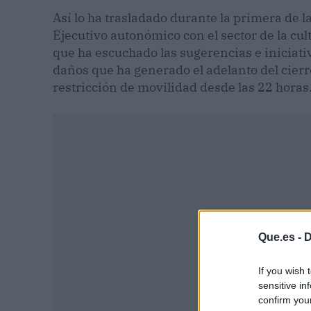
Así lo ha trasladado durante la primera de l
Ejecutivo autonómico con el sector de la cultu
que ha escuchado las sugerencias e iniciati
daños que ha generado el adelanto del cierre
restricción de movilidad desde las 22 horas
Que.es -
D
If you wish 
sensitive in
confirm you