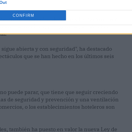
Out
CONFIRM
fomento de campañas de promoción para atraer
eatro, a los cines, y en general, a todos los
al.
a
sigue abierta y con seguridad", ha destacado
ectáculos que se han hecho en los últimos seis
no puede parar, que tiene que seguir creciendo
as de seguridad y prevención y una ventilación
omercios, o los establecimientos hoteleros son
les, también ha puesto en valor la nueva Ley de