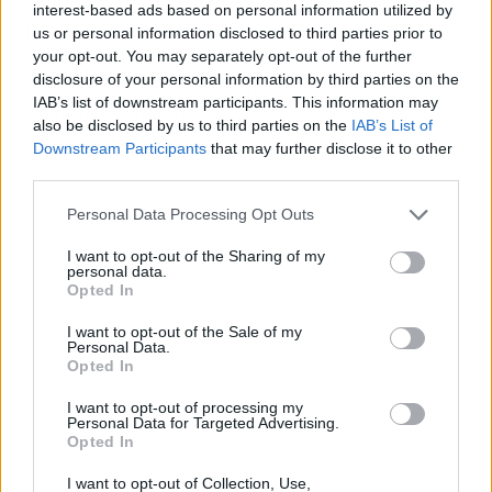
[Puente:
Diego Ibáñez
& Santiago Motorizado]
interest-based ads based on personal information utilized by
Tus sueños de felicidad
us or personal information disclosed to third parties prior to
Se detienen en la noche
your opt-out. You may separately opt-out of the further
disclosure of your personal information by third parties on the
A mí no me podrás culpar
IAB’s list of downstream participants. This information may
No tienes nada que ofrecer
also be disclosed by us to third parties on the
IAB’s List of
Downstream Participants
that may further disclose it to other
third parties.
Personal Data Processing Opt Outs
I want to opt-out of the Sharing of my
personal data.
Opted In
I want to opt-out of the Sale of my
Personal Data.
Opted In
I want to opt-out of processing my
Personal Data for Targeted Advertising.
Opted In
I want to opt-out of Collection, Use,
Publicidad