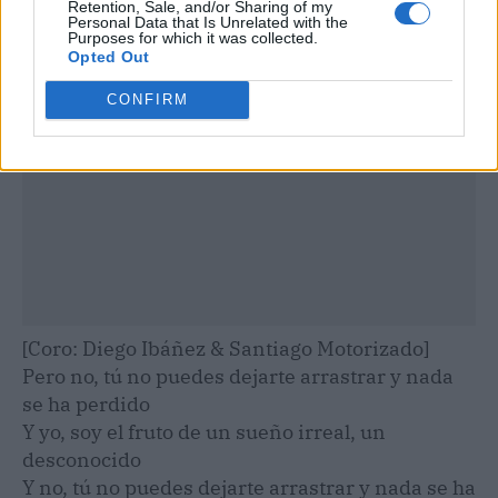
Retention, Sale, and/or Sharing of my
Personal Data that Is Unrelated with the
Purposes for which it was collected.
Opted Out
CONFIRM
[Coro: Diego Ibáñez & Santiago Motorizado]
Pero no, tú no puedes dejarte arrastrar y nada
se ha perdido
Y yo, soy el fruto de un sueño irreal, un
desconocido
Y no, tú no puedes dejarte arrastrar y nada se ha