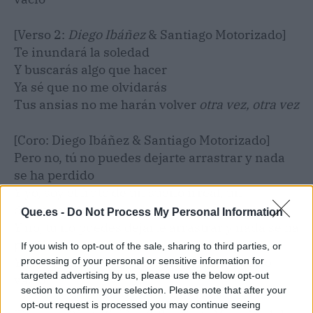
[Verso 2:
Diego Ibáñez
& Santiago Motorizado]
Te inundará la soledad
Y buscarás algo que hacer
Ya sé que no me olvidarás
Tus ansias no me harán volver
otra vez, otra vez
[Coro: Diego Ibáñez & Santiago Motorizado]
Pero no, tú no puedes dejarte arrastrar y nada
se ha perdido
Y yo, soy el fruto de un sueño irreal, un
desconocido
Que.es -
Do Not Process My Personal Information
Y no, tú no puedes dejarte arrastrar y nada se ha
perdido
If you wish to opt-out of the sale, sharing to third parties, or
Y yo, soy el fruto de un sueño irreal, espacio
processing of your personal or sensitive information for
targeted advertising by us, please use the below opt-out
vacío
section to confirm your selection. Please note that after your
opt-out request is processed you may continue seeing