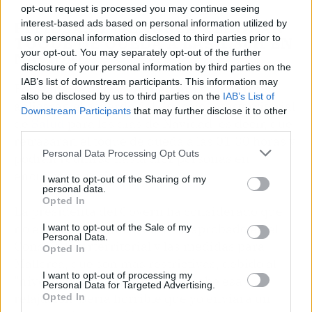
opt-out request is processed you may continue seeing
PITIUSAS Y MENORCA TENDRÁN
interest-based ads based on personal information utilized by
us or personal information disclosed to third parties prior to
TOQUE DE QUEDA A LAS 1.30H EN
your opt-out. You may separately opt-out of the further
NAVIDAD
disclosure of your personal information by third parties on the
IAB’s list of downstream participants. This information may
Por su parte, Ibiza, Formentera y Menorca sí
also be disclosed by us to third parties on the
IAB’s List of
aplicarán el acuerdo del Consejo Interterritorial
Downstream Participants
that may further disclose it to other
de
Salud
para los días de Navidad, es decir, que
third parties.
retrasarán el toque de queda a las 01.30 horas y
Personal Data Processing Opt Outs
podrán reunirse hasta diez personas en
encuentros sociales.
I want to opt-out of the Sharing of my
personal data.
Opted In
La presidenta del Govern ha considerado que
no existe un conflicto entre lo aprobado en el
I want to opt-out of the Sale of my
Personal Data.
Consejo Interterritorial y las medidas para
Opted In
Mallorca, que son más restrictivas, debido al
I want to opt-out of processing my
"nivel extremo" en la Isla. "No cabe esa
Personal Data for Targeted Advertising.
relajación. Sería horrible que yo enviara un
Opted In