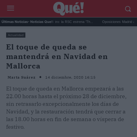
e of Thrones obra de teatro: la RSC estrena 'Th...
Oposiciones Madrid agosto 2026:
Últimas Noticias
- Noticias Que!:
Actualidad
El toque de queda se
mantendrá en Navidad en
Mallorca
14 diciembre, 2020 16:15
Marta Suárez
El toque de queda en Mallorca empezará a las
22.00 horas hasta el próximo 28 de diciembre,
sin retrasarlo excepcionalmente los días de
Navidad, y la restauración tendrá que cerrar a
las 18.00 horas en fin de semana o víspera de
festivo.