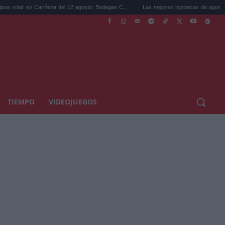
ariñena del 12 agosto: Bodegas C...
Las mejores hipotecas de agosto: el TAE más c
TIEMPO
VIDEOJUEGOS