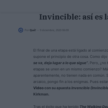
Invincible: así e
-
Por
Qué!
9 diciembre, 2020 06:09
El final de una etapa está ligado al comienzo
supone el principio de otra cosa. Como dij
se va, deja lugar a lo que sigue”
.
Pero, ¿no 
etapas se unen en un mismo comienzo? Más
aparentemente, no tienen nada en común. 
arcaico, pongo fin a los enigmas. Pues est
Video
con su apuesta
Invencible (Invincibl
Kirkman.
Tras el éxito que ha tenido
The Walking De