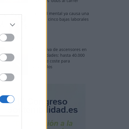
sobre los 'bous al carrer'
La salud mental ya causa una
de cada cinco bajas laborales
Normativa de ascensores en
comunidades: hasta 40.000
euros de coste para
adaptarlos