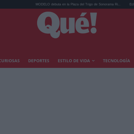
MODELO debuta en la Plaza del Trigo de Sonorama Ri...
Eclipse solar en C
CURIOSAS
DEPORTES
ESTILO DE VIDA
TECNOLOGÍA