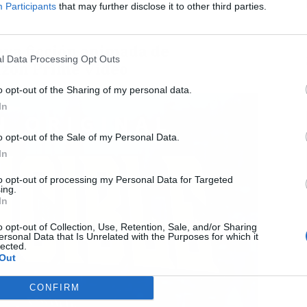
Participants
that may further disclose it to other third parties.
ueva ficción animada de
l Data Processing Opt Outs
zon Prime Video
o opt-out of the Sharing of my personal data.
In
o opt-out of the Sale of my Personal Data.
In
to opt-out of processing my Personal Data for Targeted
ing.
In
o opt-out of Collection, Use, Retention, Sale, and/or Sharing
ersonal Data that Is Unrelated with the Purposes for which it
lected.
Out
CONFIRM