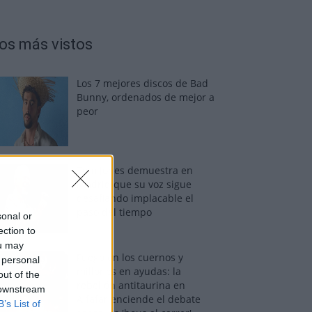
os más vistos
Los 7 mejores discos de Bad
Bunny, ordenados de mejor a
peor
Tom Jones demuestra en
Madrid que su voz sigue
desafiando implacable el
paso del tiempo
sonal or
ection to
ou may
Fuego en los cuernos y
 personal
millones en ayudas: la
out of the
rebelión antitaurina en
 downstream
Alfafar enciende el debate
B’s List of