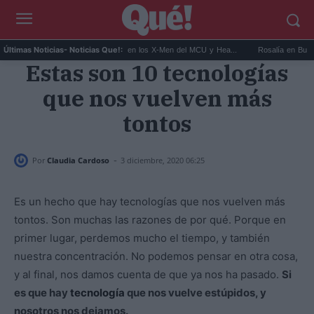
Kit Connor será Cíclope en los X-Men del MCU y Hea...
Rosalía en Buenos Aires
Últimas Noticias
- Noticias Que!:
Estas son 10 tecnologías
que nos vuelven más
tontos
-
Por
Claudia Cardoso
3 diciembre, 2020 06:25
Es un hecho que hay tecnologías que nos vuelven más
tontos. Son muchas las razones de por qué. Porque en
primer lugar, perdemos mucho el tiempo, y también
nuestra concentración. No podemos pensar en otra cosa,
y al final, nos damos cuenta de que ya nos ha pasado.
Si
es que hay
tecnología
que nos vuelve estúpidos, y
nosotros nos dejamos.