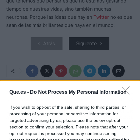
que tenemos que pensar es que no estamos gastando
tiempo de nuestras vidas, sino también muchas
neuronas. Porque las ideas que hay en
Twitter
no es que
sean de las más brillantes que haya en el mundo.
Atrás
Siguiente
Que.es -
Do Not Process My Personal Information
ARTÍCULO ANTERIOR
ARTÍCULO SIGUIENTE
LAS PALABRAS DEL
GENIE BOUCHARD: LA
HIJO DE MARADONA
TENISTA MÁS SEXY
If you wish to opt-out of the sale, sharing to third parties, or
QUE NO HAN GUSTADO
POSA EN BIKINI EN
processing of your personal or sensitive information for
A MESSI
PLENO DICIEMBRE
targeted advertising by us, please use the below opt-out
section to confirm your selection. Please note that after your
opt-out request is processed you may continue seeing
interest-based ads based on personal information utilized by