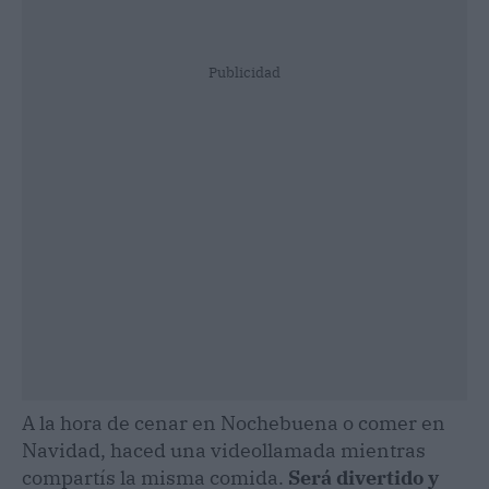
Publicidad
A la hora de cenar en Nochebuena o comer en
Navidad, haced una videollamada mientras
compartís la misma comida.
Será divertido y