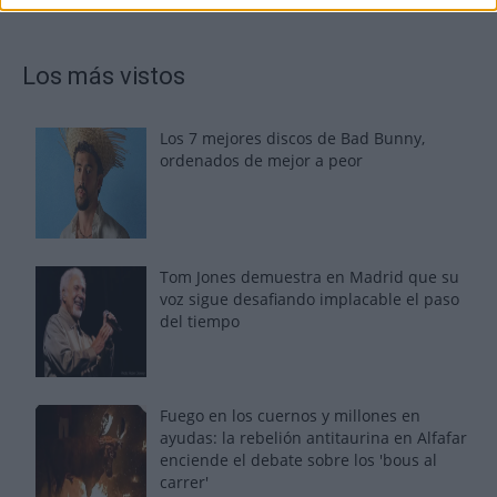
Los más vistos
Los 7 mejores discos de Bad Bunny,
ordenados de mejor a peor
Tom Jones demuestra en Madrid que su
voz sigue desafiando implacable el paso
del tiempo
Fuego en los cuernos y millones en
ayudas: la rebelión antitaurina en Alfafar
enciende el debate sobre los 'bous al
carrer'