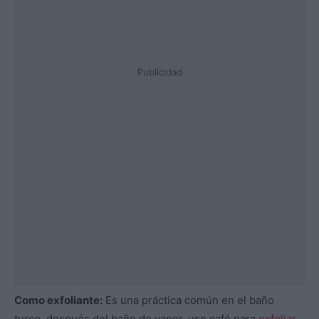
Publicidad
Como exfoliante:
Es una práctica común en el baño
turco, después del baño de vapor, use café para
exfoliar