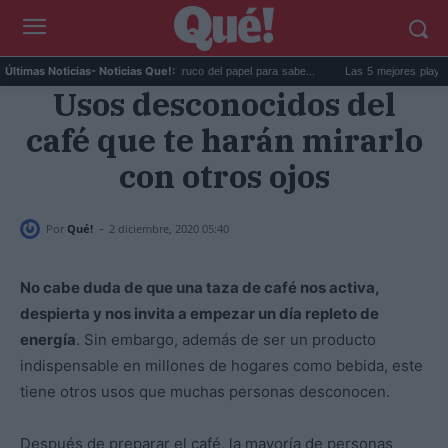
La goma de la nevera: el truco del papel para sabe...
Las 5 mejores playas de Fo
Últimas Noticias
- Noticias Que!:
Usos desconocidos del
café que te harán mirarlo
con otros ojos
-
Por
Qué!
2 diciembre, 2020 05:40
No cabe duda de que una taza de café nos activa,
despierta y nos invita a empezar un día repleto de
energía
. Sin embargo, además de ser un producto
indispensable en millones de hogares como bebida, este
tiene otros usos que muchas personas desconocen.
Después de preparar el café, la mayoría de personas