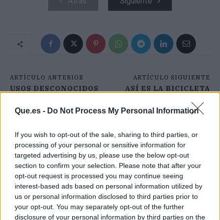
Atrás
Siguiente
ARTÍCULO ANTERIOR
ARTÍCULO SIGUIENTE
USOS DESCONOCIDOS
ASÍ ES LA BICICLETA
DEL CAFÉ QUE TE
ELÉCTRICA QUE SE
HARÁN MIRARLO CON
RECARGA SOLA
Que.es -
Do Not Process My Personal Information
OTROS OJOS
If you wish to opt-out of the sale, sharing to third parties, or
processing of your personal or sensitive information for
targeted advertising by us, please use the below opt-out
section to confirm your selection. Please note that after your
opt-out request is processed you may continue seeing
interest-based ads based on personal information utilized by
us or personal information disclosed to third parties prior to
your opt-out. You may separately opt-out of the further
disclosure of your personal information by third parties on the