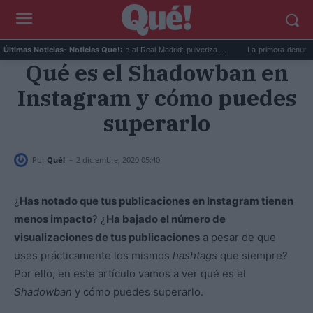
Fichaje de Yan Diomande al Real Madrid: pulveriza ...
La primera denuncia que p
Últimas Noticias
- Noticias Que!:
Qué es el Shadowban en
Instagram y cómo puedes
superarlo
-
Por
Qué!
2 diciembre, 2020 05:40
¿
Has notado que tus publicaciones en Instagram tienen
menos impacto
? ¿
Ha bajado el número de
visualizaciones de tus publicaciones
a pesar de que
uses prácticamente los mismos
hashtags
que siempre?
Por ello, en este artículo vamos a ver qué es el
Shadowban
y cómo puedes superarlo.