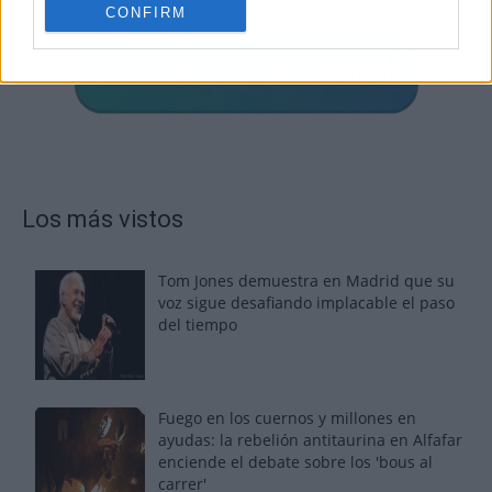
CONFIRM
Los más vistos
Tom Jones demuestra en Madrid que su
voz sigue desafiando implacable el paso
del tiempo
Fuego en los cuernos y millones en
ayudas: la rebelión antitaurina en Alfafar
enciende el debate sobre los 'bous al
carrer'