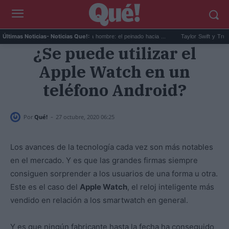
.
El corte slick back para hombre: el peinado hacia ...
Taylor Swift y Trump: la a
Últimas Noticias
- Noticias Que!:
¿Se puede utilizar el
Apple Watch en un
teléfono Android?
-
Por
Qué!
27 octubre, 2020 06:25
Los avances de la tecnología cada vez son más notables
en el mercado. Y es que las grandes firmas siempre
consiguen sorprender a los usuarios de una forma u otra.
Este es el caso del
Apple Watch
, el reloj inteligente más
vendido en relación a los smartwatch en general.
Y es que ningún fabricante hasta la fecha ha conseguido