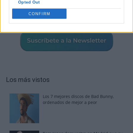
Opted Out
CONFIRM
Los más vistos
Los 7 mejores discos de Bad Bunny,
ordenados de mejor a peor