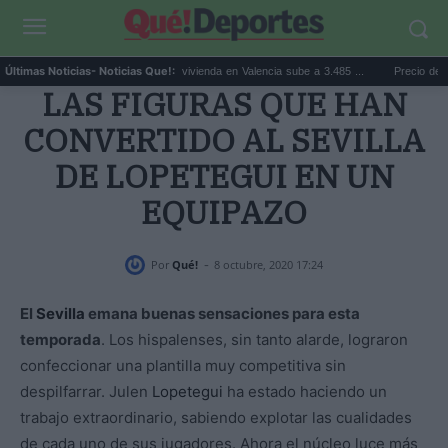
que a...
El precio de la vivienda en Valencia sube a 3.485 ...
Precio de la luz ho
Últimas Noticias
- Noticias Que!:
LAS FIGURAS QUE HAN
CONVERTIDO AL SEVILLA
DE LOPETEGUI EN UN
EQUIPAZO
-
Por
Qué!
8 octubre, 2020 17:24
El
Sevilla
emana buenas sensaciones para esta
temporada
. Los hispalenses, sin tanto alarde, lograron
confeccionar una plantilla muy competitiva sin
despilfarrar. Julen
Lopetegui
ha estado haciendo un
trabajo extraordinario, sabiendo explotar las cualidades
de cada uno de sus jugadores. Ahora el núcleo luce más