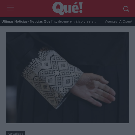
Rosalía en Buenos Aires: detiene el tráfico y se s...
Agentes IA OpenAI: crean 
Últimas Noticias
- Noticias Que!:
Actualidad