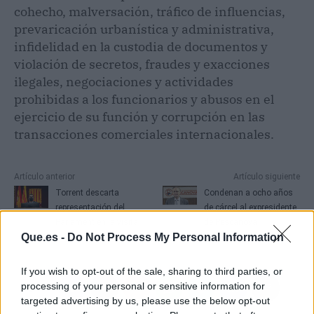
cohecho, malversación, tráfico de influencias,
prevaricación urbanística y administrativa,
infidelidad en la custodia de documentos y
violación de secretos, fraudes y exacciones
ilegales, negociaciones y actividades
prohibidas a los funcionarios y abusos en el
ejercicio de su función y corrupción en las
transacciones comerciales internacionales.
Artículo anterior
Artículo siguiente
Torrent descarta
Condenan a ocho años
representación del
de cárcel al expresidente
Parlament en la visita
de Pescanova
Que.es -
Do Not Process My Personal Information
del Rey a Barcelona
If you wish to opt-out of the sale, sharing to third parties, or
processing of your personal or sensitive information for
targeted advertising by us, please use the below opt-out