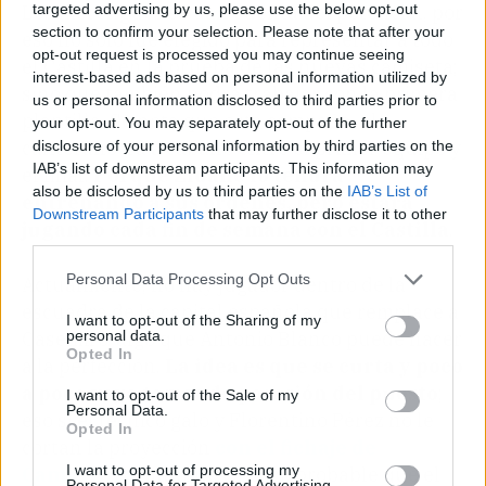
targeted advertising by us, please use the below opt-out
Los merengues se dan cuenta del potencial, por
section to confirm your selection. Please note that after your
eso no solo fue elegido para representar a todo
opt-out request is processed you may continue seeing
el Castilla en la prueba de las nuevas camiseta;
interest-based ads based on personal information utilized by
sino que también podrá trabajar con la primera
us or personal information disclosed to third parties prior to
plantilla. Se nota que esta campaña, el
your opt-out. You may separately opt-out of the further
canterano irá a caballo entre el primer equipo y
disclosure of your personal information by third parties on the
IAB’s list of downstream participants. This information may
el filial.
Porque Zidane lo tendrá
also be disclosed by us to third parties on the
IAB’s List of
entrenando a sus órdenes, pero estará
Downstream Participants
that may further disclose it to other
jugando cada fin de semana con el Castilla
.
third parties.
Personal Data Processing Opt Outs
Actualmente, no hay jugador dentro de la
escuadra de la capital española que remplace a
I want to opt-out of the Sharing of my
personal data.
Casemiro, algo que Antonio Blanco puede hacer
Opted In
a la perfección.
La idea es que se curta y poco
a poco vaya tomando posesión del puesto
;
I want to opt-out of the Sale of my
Personal Data.
eso si el técnico galo y Florentino Pérez no le
Opted In
cortan la proyección
con el fichaje de
I want to opt-out of processing my
Camavinga
, aunque es poco probable que el
Personal Data for Targeted Advertising.