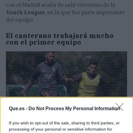
con el Madrid acaba de salir victorioso de la
Youth League
, en la que fue parte importante
del equipo.
El canterano trabajará mucho
con el primer equipo
Que.es -
Do Not Process My Personal Information
If you wish to opt-out of the sale, sharing to third parties, or
Es habitual ver a Antonio Blanco entrenando con el primer equipo
processing of your personal or sensitive information for