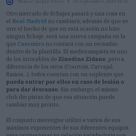
19 septiembre, 2020 06:21
Manuel Vargas Vilera
Otro mercado de fichajes pasará y una cosa en
el
Real Madrid
no cambiará; además de que se
une el hecho de que en esta ocasión no hizo
ningún fichaje, será una nueva campaña en la
que
Casemiro
no contará con un recambio
dentro de la plantilla. El mediocampista es uno
de los intocables de
Zinedine Zidane
, pero a
diferencia de los otros (Courtois, Carvajal,
Ramos...), todos cuentan con un suplente que
pueda entrar por ellos en caso de lesión o
para dar descanso
. Sin embargo, el mismo
club dio pistas de que esa situación puede
cambiar muy pronto.
El conjunto merengue utilizó a varios de sus
máximos exponentes de sus diferentes equipos
para promocionar su relación satisfactoria con