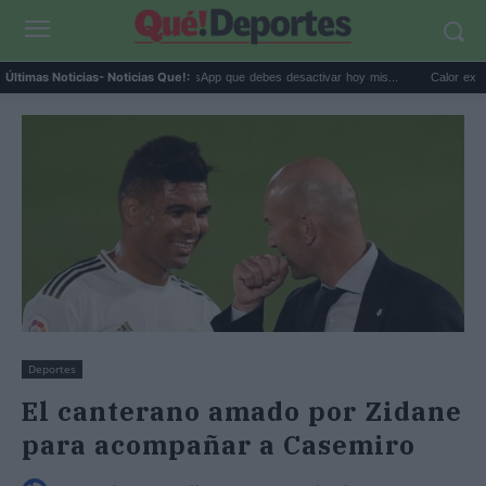
La opción de WhatsApp que debes desactivar hoy mis...
Calor extremo y ansi
Últimas Noticias
- Noticias Que!:
Deportes
El canterano amado por Zidane
para acompañar a Casemiro