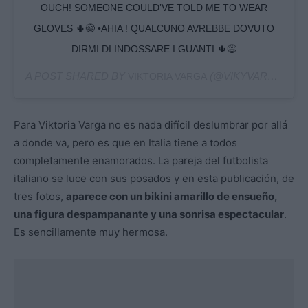
OUCH! SOMEONE COULD’VE TOLD ME TO WEAR
GLOVES 🌵😅 •AHIA ! QUALCUNO AVREBBE DOVUTO
DIRMI DI INDOSSARE I GUANTI 🌵😅
A POST SHARED BY
(@VIKYVARGA) ON
VIKTORIA VARGA
Para Viktoria Varga no es nada difícil deslumbrar por allá
a donde va, pero es que en Italia tiene a todos
completamente enamorados. La pareja del futbolista
italiano se luce con sus posados y en esta publicación, de
tres fotos,
aparece con un bikini amarillo de ensueño,
una figura despampanante y una sonrisa espectacular
.
Es sencillamente muy hermosa.