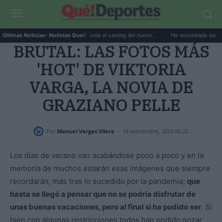
La productora de Bond desvela el casting del nuevo...
He encontrado las sandalias
Últimas Noticias
- Noticias Que!:
BRUTAL: LAS FOTOS MÁS
'HOT' DE VIKTORIA
VARGA, LA NOVIA DE
GRAZIANO PELLE
-
Por
Manuel Vargas Vilera
19 septiembre, 2020 06:22
Los días de verano van acabándose poco a poco y en la
memoria de muchos estarán esas imágenes que siempre
recordarán, más tras lo sucedido por la pandemia;
que
hasta se llegó a pensar que no se podría disfrutar de
unas buenas vacaciones, pero al final si ha podido ser
. Si
bien con algunas restricciones todos han podido gozar