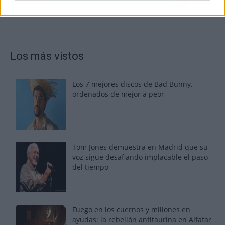
Los más vistos
Los 7 mejores discos de Bad Bunny,
ordenados de mejor a peor
Tom Jones demuestra en Madrid que su
voz sigue desafiando implacable el paso
del tiempo
Fuego en los cuernos y millones en
ayudas: la rebelión antitaurina en Alfafar