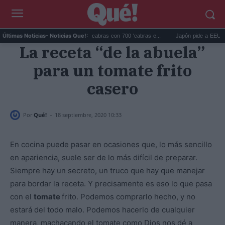
Galápagos eliminó 140.000 cabras con 700 'cabras e...
Japón pide a EEUU que de
Últimas Noticias
- Noticias Que!:
La receta “de la abuela”
para un tomate frito
casero
-
Por
Qué!
18 septiembre, 2020 10:33
En cocina puede pasar en ocasiones que, lo más sencillo
en apariencia, suele ser de lo más difícil de preparar.
Siempre hay un secreto, un truco que hay que manejar
para bordar la receta. Y precisamente es eso lo que pasa
con el
tomate
frito. Podemos comprarlo hecho, y no
estará del todo malo. Podemos hacerlo de cualquier
manera, machacando el tomate como Dios nos dé a