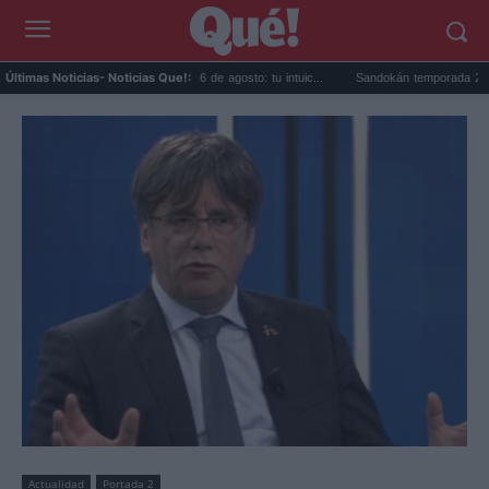
óscopo de Leo hoy jueves 6 de agosto: tu intuic...
Sandokán temporada 2 ya es oficia
Últimas Noticias
- Noticias Que!:
Actualidad
Portada 2