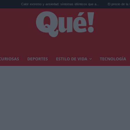
r extremo y ansiedad: síntomas idénticos que a...
El precio de la vivienda en Valenci
CURIOSAS
DEPORTES
ESTILO DE VIDA
TECNOLOGÍA