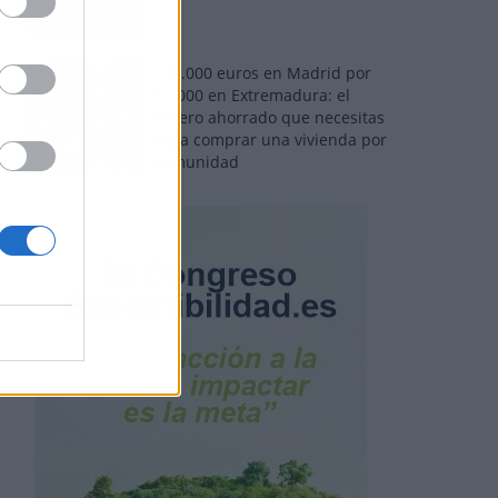
110.000 euros en Madrid por
31.000 en Extremadura: el
dinero ahorrado que necesitas
para comprar una vivienda por
comunidad