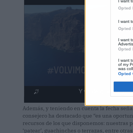
I want t
Opted 
I want t
Opted 
I want 
Advertis
Opted 
I want t
of my P
was col
Opted 
Además, y teniendo en cuenta la fecha señal
consejero ha destacado que “es una oportuni
recursos de los que disponemos: nuestras p
‘patear’, guachinches o terrazas, entre ot