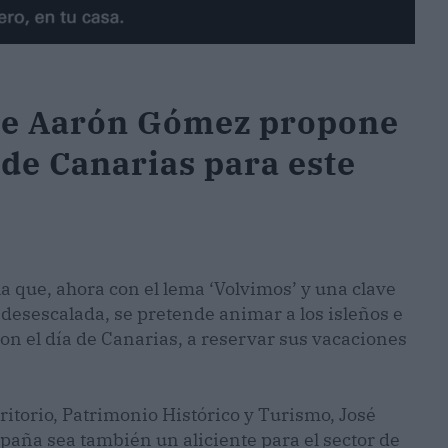
que Aarón Gómez propone
o de Canarias para este
la que, ahora con el lema ‘Volvimos’ y una clave
 desescalada, se pretende animar a los isleños e
con el día de Canarias, a reservar sus vacaciones
rritorio, Patrimonio Histórico y Turismo, José
paña sea también un aliciente para el sector de