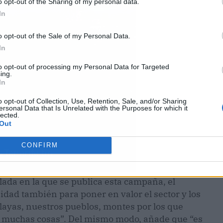
o opt-out of the Sharing of my personal data.
In
o opt-out of the Sale of my Personal Data.
In
to opt-out of processing my Personal Data for Targeted
ing.
In
o opt-out of Collection, Use, Retention, Sale, and/or Sharing
ersonal Data that Is Unrelated with the Purposes for which it
lected.
Out
CONFIRM
ada en la que se publica esta campaña, el
dad también para poner en valor el sector y los
layas, nuestros pueblos, montes por los que
ras muchas cosas”. Del mismo modo, añade que “es