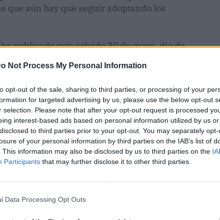
 de que aún hay que seguir adoptando los
, ha publicado este sábado 30 de mayo, día de
jetivo de animar a los isleños e isleñas de todo
o Not Process My Personal Information
ema ‘Volvimos’, el humorista tinerfeño Aarón
z, a viajar a la isla a disfrutar de la amplia
to opt-out of the sale, sharing to third parties, or processing of your per
ar o que se podrán llevar a cabo pronto, cuando
formation for targeted advertising by us, please use the below opt-out s
ada.
r selection. Please note that after your opt-out request is processed y
ón del Territorio, Patrimonio Histórico y Turismo,
eing interest-based ads based on personal information utilized by us or
ue “después de una campaña emotiva, en la que
disclosed to third parties prior to your opt-out. You may separately opt-
losure of your personal information by third parties on the IAB’s list of
eremos’, y teniendo próxima la fase 3 de
. This information may also be disclosed by us to third parties on the
IA
 entre islas, tocaba un mensaje más positivo.
Participants
that may further disclose it to other third parties.
esionales del humor muy queridos en el
do del lenguaje propio, hacen un recorrido por
aquí”.
l Data Processing Opt Outs