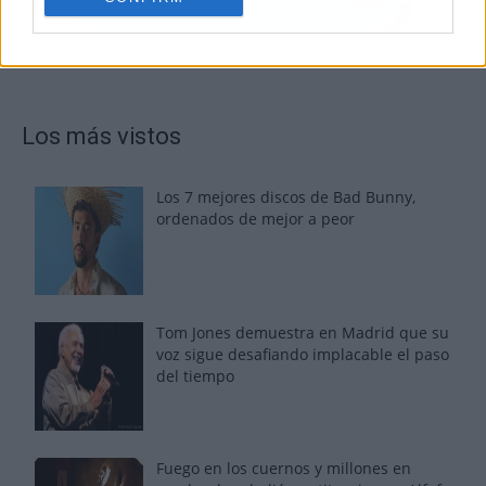
Los más vistos
Los 7 mejores discos de Bad Bunny,
ordenados de mejor a peor
Tom Jones demuestra en Madrid que su
voz sigue desafiando implacable el paso
del tiempo
Fuego en los cuernos y millones en