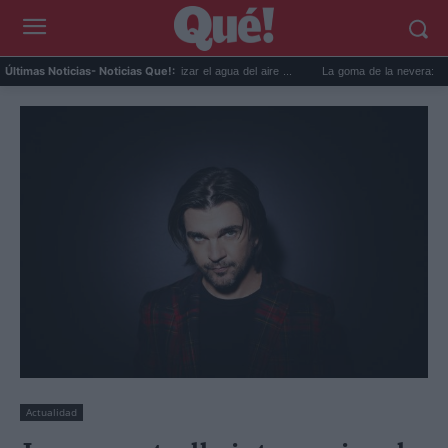
6 usos prácticos para reutilizar el agua del aire ...
La goma de la nevera: el truco 
Últimas Noticias
- Noticias Que!:
Actualidad