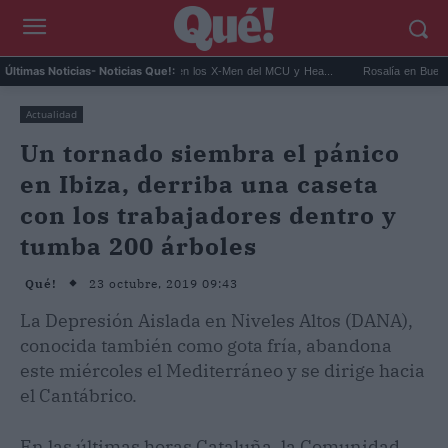
Kit Connor será Cíclope en los X-Men del MCU y Hea...
Rosalía en Buenos Aires: d
Últimas Noticias
- Noticias Que!:
Actualidad
Un tornado siembra el pánico
en Ibiza, derriba una caseta
con los trabajadores dentro y
tumba 200 árboles
23 octubre, 2019 09:43
Qué!
La Depresión Aislada en Niveles Altos (DANA),
conocida también como gota fría, abandona
este miércoles el Mediterráneo y se dirige hacia
el Cantábrico.
En las últimas horas Cataluña, la Comunidad