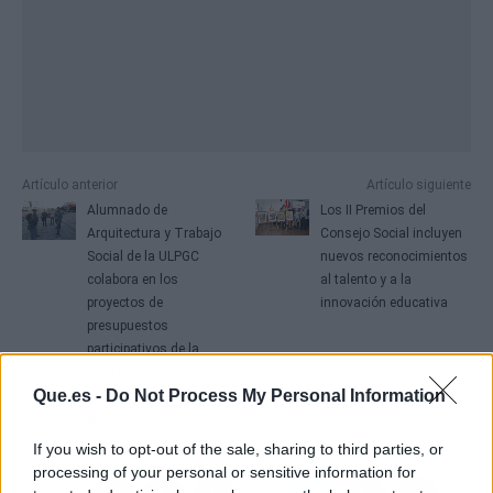
Artículo anterior
Artículo siguiente
Alumnado de
Los II Premios del
Arquitectura y Trabajo
Consejo Social incluyen
Social de la ULPGC
nuevos reconocimientos
colabora en los
al talento y a la
proyectos de
innovación educativa
presupuestos
participativos de la
capital grancanaria
Que.es -
Do Not Process My Personal Information
captando un 35% del
presupuesto
If you wish to opt-out of the sale, sharing to third parties, or
processing of your personal or sensitive information for