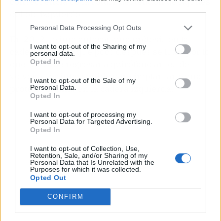
consecuencia de la rotura del tendón de Aquiles
third parties.
del pie izquierdo.
Personal Data Processing Opt Outs
En 2012, le implantaron una prótesis en la
I want to opt-out of the Sharing of my
cadera derecha que poco después se luxó, por lo
personal data.
Opted In
que tuvo que regresar a quirófano antes de
volver a ser intervenido para implantarle una
I want to opt-out of the Sale of my
prótesis similar en la cadera izquierda.
Personal Data.
Opted In
I want to opt-out of processing my
Personal Data for Targeted Advertising.
Opted In
I want to opt-out of Collection, Use,
Retention, Sale, and/or Sharing of my
Personal Data that Is Unrelated with the
Purposes for which it was collected.
Opted Out
CONFIRM