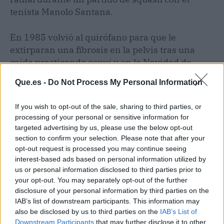
tenista Manolo Santana.
En 1985 volvió al quirófano para que le
extirparan una fibrosis en la pelvis tras una
caída practicando esquí y en la Navidad de
1991 tuvo que ser operado después de sufrir un
Que.es -
Do Not Process My Personal Information
accidente de esquí que le afectó a la rodilla
derecha.
If you wish to opt-out of the sale, sharing to third parties, or
processing of your personal or sensitive information for
Diez años después se sometió a una cirugía
targeted advertising by us, please use the below opt-out
para eliminar varias varices de la misma pierna
section to confirm your selection. Please note that after your
opt-out request is processed you may continue seeing
y en 2010 se le extirpó un nódulo pulmonar
interest-based ads based on personal information utilized by
para descartar la presencia de células malignas.
us or personal information disclosed to third parties prior to
your opt-out. You may separately opt-out of the further
Al año siguiente pasó dos veces por quirófano,
disclosure of your personal information by third parties on the
la primera para realizarle una artroplastia de la
IAB’s list of downstream participants. This information may
also be disclosed by us to third parties on the
IAB’s List of
rodilla derecha y la segunda como
Downstream Participants
that may further disclose it to other