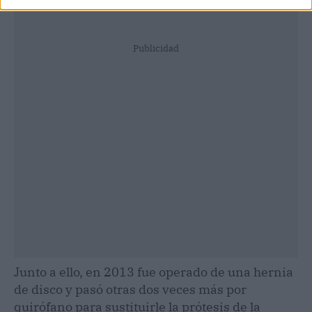
Publicidad
Junto a ello, en 2013 fue operado de una hernia
de disco y pasó otras dos veces más por
quirófano para sustituirle la prótesis de la