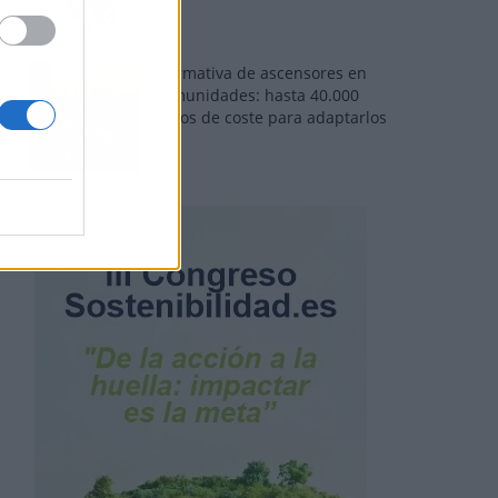
Normativa de ascensores en
comunidades: hasta 40.000
euros de coste para adaptarlos