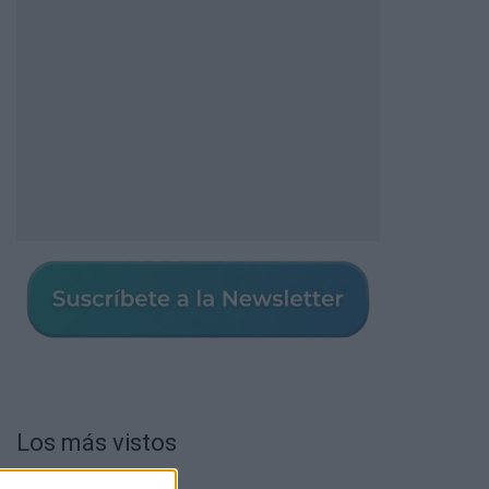
Los más vistos