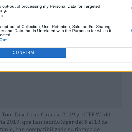
to opt-out of processing my Personal Data for Targeted
ing.
In
ublicidad
o opt-out of Collection, Use, Retention, Sale, and/or Sharing
ersonal Data that Is Unrelated with the Purposes for which it
lected.
Out
CONFIRM
is Tour Disa Gran Canaria 2019 y el ITF World
a 2019, que han tenido lugar del 5 al 18 de
tenis, han compatibilizado su tiempo de