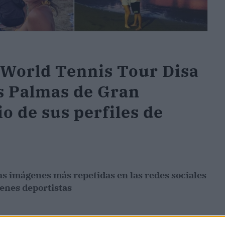
 World Tennis Tour Disa
as Palmas de Gran
o de sus perfiles de
as imágenes más repetidas en las redes sociales
venes deportistas