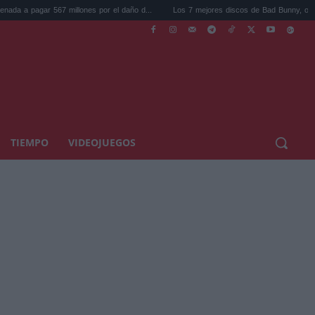
7 millones por el daño d...
Los 7 mejores discos de Bad Bunny, ordenados de me...
TIEMPO
VIDEOJUEGOS