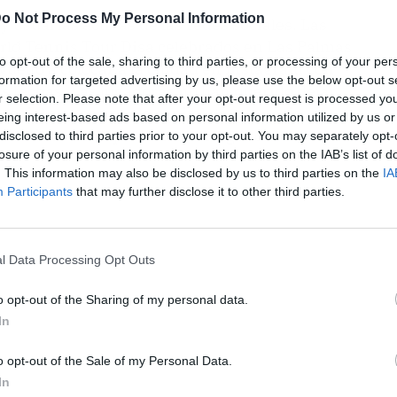
o Not Process My Personal Information
y usuarias activas de las redes sociales. Las
orld Tennis Tour Disa celebrados en Las Palmas
to opt-out of the sale, sharing to third parties, or processing of your per
uelto a colocar a la ciudad en Instagram con
formation for targeted advertising by us, please use the below opt-out s
 fechas. Las jugadoras no han querido dejar
r selection. Please note that after your opt-out request is processed y
social su paso por la capital grancanaria, en
eing interest-based ads based on personal information utilized by us or
 destinos a los que le lleva su agenda
disclosed to third parties prior to your opt-out. You may separately opt-
losure of your personal information by third parties on the IAB’s list of
. This information may also be disclosed by us to third parties on the
IA
Participants
that may further disclose it to other third parties.
l Data Processing Opt Outs
o opt-out of the Sharing of my personal data.
In
o opt-out of the Sale of my Personal Data.
In