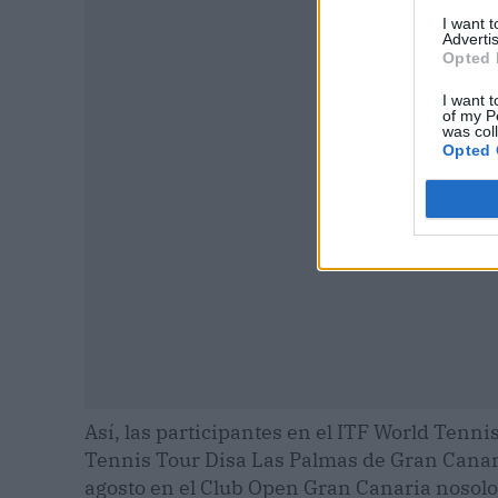
I want 
Advertis
Opted 
P
I want t
of my P
was col
Opted 
Así, las participantes en el ITF World Tenn
Tennis Tour Disa Las Palmas de Gran Canari
agosto en el Club Open Gran Canaria nosolo