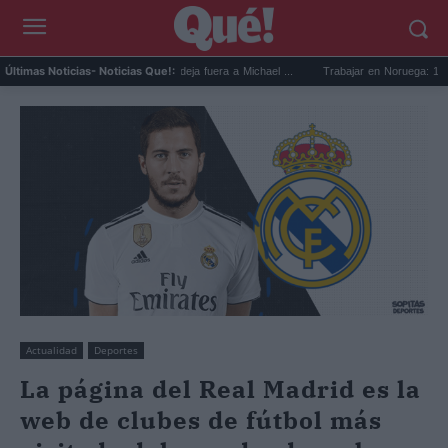
Devin Booker mejor quinteto: deja fuera a Michael ...
Trabajar en Noruega: 13.000 nu
Últimas Noticias
- Noticias Que!:
Actualidad
Deportes
La página del Real Madrid es la
web de clubes de fútbol más