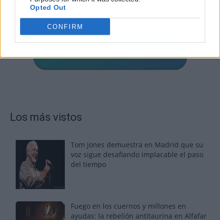
Opted Out
CONFIRM
Los más vistos
Tom Jones demuestra en Madrid que su
voz sigue desafiando implacable el paso
del tiempo
Fuego en los cuernos y millones en
ayudas: la rebelión antitaurina en Alfafar