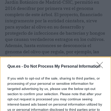
Jardín Botánico de Madrid-CSIC, permitió en
2016 descifrar por primera vez el genoma
completo de este árbol. El proyecto, financiado
íntegramente por la entidad cántabra, sirve
para ayudar al olivo en su desarrollo y
protegerlo de infecciones de bacterias y hongos
que causan verdaderos estragos en los cultivos.
Además, hasta entonces se desconocía el
genoma del olivo que regula, por ejemplo, las
diferencias entre las variedades, tamaños y
sabor de las aceitunas, por qué son tan
Que.es -
Do Not Process My Personal Information
longevos o las claves de su adaptación al
secano.
If you wish to opt-out of the sale, sharing to third parties, or
processing of your personal or sensitive information for
El banco, a través de la
Fundación Santander
,
targeted advertising by us, please use the below opt-out
section to confirm your selection. Please note that after your
también ha participado en la recuperación de
opt-out request is processed you may continue seeing
olivos milenarios y su entorno en la
interest-based ads based on personal information utilized by
Mancomunidad Taula del Sénia
, formada por
us or personal information disclosed to third parties prior to