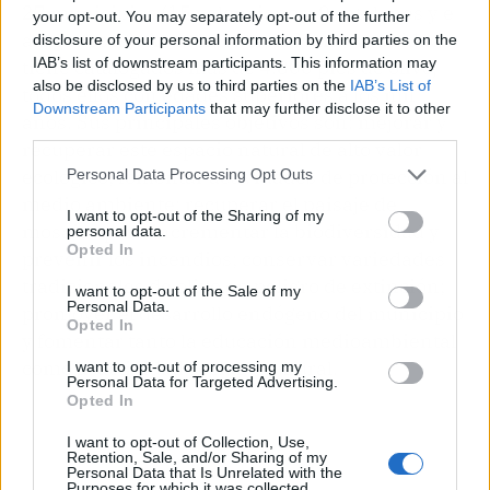
27 municipios (15 valencianos, 9 catalanes y e
your opt-out. You may separately opt-out of the further
aragoneses). Actualmente, la Mancomunidad
disclosure of your personal information by third parties on the
IAB’s list of downstream participants. This information may
tiene catalogados más de 4.800 pies de olivo,
also be disclosed by us to third parties on the
IAB’s List of
todos ellos con edades superiores a los mil
Downstream Participants
that may further disclose it to other
años. Sus principales objetivos son: mejorar y
third parties.
recuperar este espacio natural de alto valor
ecológico; fomentar actividades de protección al
Personal Data Processing Opt Outs
medio ambiente; recuperar el paisaje de
I want to opt-out of the Sharing of my
mosaico para incrementar la biodiversidad y
personal data.
Opted In
prevenir los incendios; conservar variedades
tradicionales de olivo en peligro de extinción;
I want to opt-out of the Sale of my
Personal Data.
promover el desarrollo endógeno del municipio
Opted In
y fomentar tanto la educación medioambiental
como la actividad social y cultural.
I want to opt-out of processing my
Personal Data for Targeted Advertising.
Opted In
I want to opt-out of Collection, Use,
Retention, Sale, and/or Sharing of my
Personal Data that Is Unrelated with the
Purposes for which it was collected.