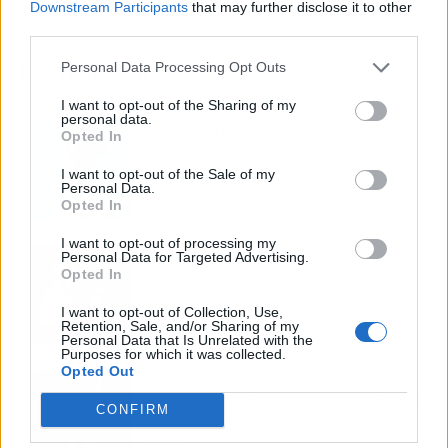
Downstream Participants
that may further disclose it to other
third parties.
Personal Data Processing Opt Outs
Los más vistos
I want to opt-out of the Sharing of my
personal data.
Los 7 mejores discos de Bad Bunny,
Opted In
ordenados de mejor a peor
I want to opt-out of the Sale of my
Personal Data.
Opted In
I want to opt-out of processing my
Tom Jones demuestra en Madrid que su
Personal Data for Targeted Advertising.
voz sigue desafiando implacable el paso
Opted In
del tiempo
I want to opt-out of Collection, Use,
Retention, Sale, and/or Sharing of my
Personal Data that Is Unrelated with the
Purposes for which it was collected.
Opted Out
Fuego en los cuernos y millones en
ayudas: la rebelión antitaurina en Alfafar
CONFIRM
enciende el debate sobre los 'bous al
carrer'