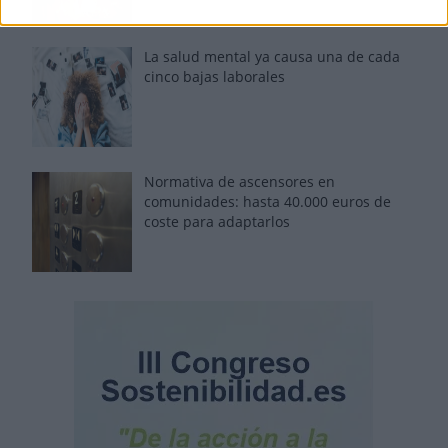
La salud mental ya causa una de cada
cinco bajas laborales
Normativa de ascensores en
comunidades: hasta 40.000 euros de
coste para adaptarlos