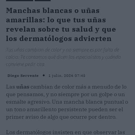
Manchas blancas o uñas
amarillas: lo que tus uñas
revelan sobre tu salud y que
los dermatólogos advierten
Tus uñas cambian de color y no siempre es por falta de
calcio. Te contamos qué dicen los especialistas y cuándo
conviene pedir cita.
1 julio, 2026 07:45
Diego Servente
Las
uñas
cambian de color más a menudo de lo
que pensamos, y no siempre por un golpe o un
esmalte agresivo. Una mancha blanca puntual o
un tono amarillento persistente pueden ser el
primer aviso de algo que ocurre por dentro.
Los dermatólogos insisten en que observar las