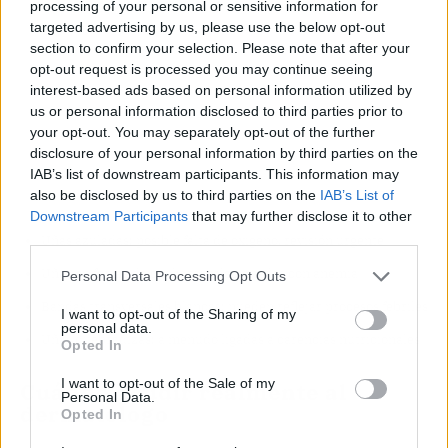
processing of your personal or sensitive information for
targeted advertising by us, please use the below opt-out
section to confirm your selection. Please note that after your
opt-out request is processed you may continue seeing
interest-based ads based on personal information utilized by
us or personal information disclosed to third parties prior to
your opt-out. You may separately opt-out of the further
disclosure of your personal information by third parties on the
IAB’s list of downstream participants. This information may
also be disclosed by us to third parties on the
IAB’s List of
Downstream Participants
that may further disclose it to other
third parties.
Uñas azuladas: posible falta de oxígeno, revisión urgente
Uñas en forma de cuchara: relacionadas con anemia
Personal Data Processing Opt Outs
Bandas transversales blancas: pueden reflejar procesos febriles
I want to opt-out of the Sharing of my
personal data.
Uñas quebradizas: a menudo ligadas a carencias nutricionales
Opted In
I want to opt-out of the Sale of my
Cuándo acudir realmente al
Personal Data.
dermatólogo
Opted In