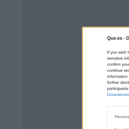
Que.es -
D
If you wish 
sensitive in
confirm you
continue se
P
information 
further disc
participants
Downstream 
Persona