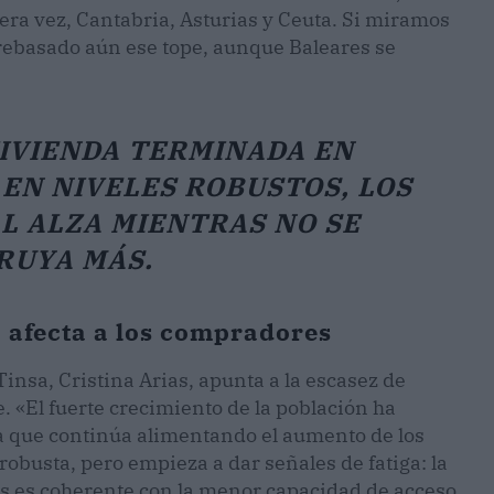
mera vez, Cantabria, Asturias y Ceuta. Si miramos
 rebasado aún ese tope, aunque Baleares se
VIVIENDA TERMINADA EN
EN NIVELES ROBUSTOS, LOS
L ALZA MIENTRAS NO SE
RUYA MÁS.
o afecta a los compradores
insa, Cristina Arias, apunta a la escasez de
e. «El fuerte crecimiento de la población ha
a que continúa alimentando el aumento de los
obusta, pero empieza a dar señales de fatiga: la
s es coherente con la menor capacidad de acceso