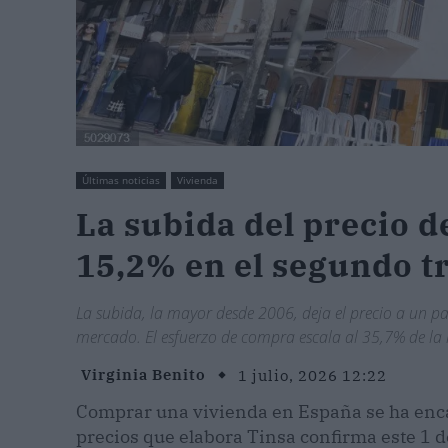
Últimas noticias
Vivienda
La subida del precio de
15,2% en el segundo t
La subida, la mayor desde 2006, deja el precio a un pa
mercado. El esfuerzo de compra escala al 35,7% de la 
Virginia Benito
1 julio, 2026 12:22
Comprar una vivienda en España se ha encar
precios que elabora Tinsa confirma este 1 d