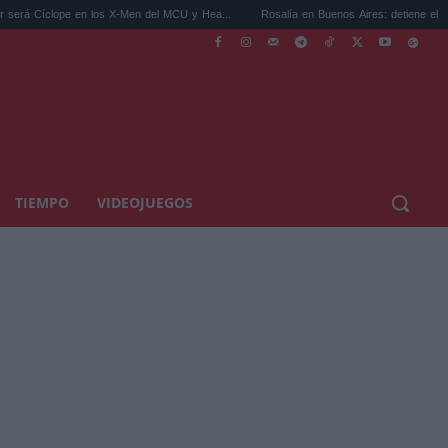
 los X-Men del MCU y Hea...
Rosalía en Buenos Aires: detiene el tráfico y se s...
TIEMPO
VIDEOJUEGOS