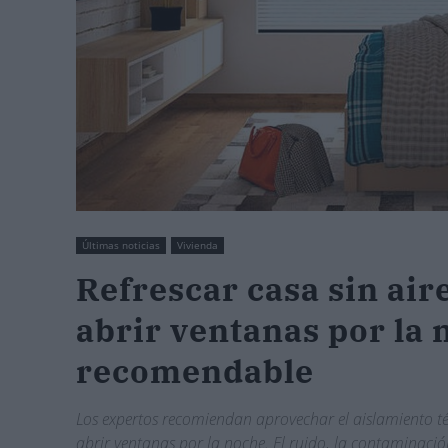
Últimas noticias
Vivienda
Refrescar casa sin air
abrir ventanas por la 
recomendable
Los expertos recomiendan aprovechar el aislamiento tér
abrir ventanas por la noche. El ruido, la contaminació