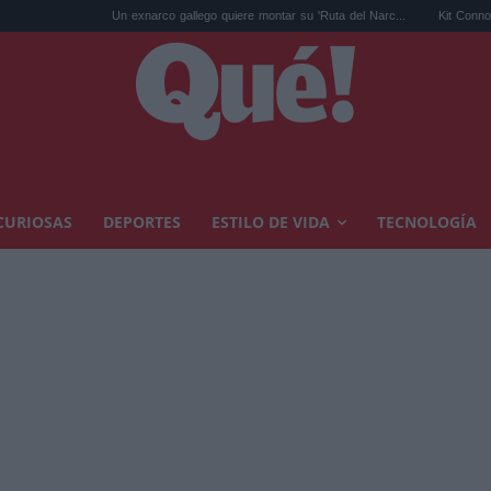
Un exnarco gallego quiere montar su 'Ruta del Narc...
Kit Connor será Cíclope en
CURIOSAS
DEPORTES
ESTILO DE VIDA
TECNOLOGÍA