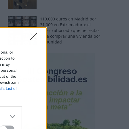
110.000 euros en Madrid por
31.000 en Extremadura: el
dinero ahorrado que necesitas
para comprar una vivienda por
comunidad
sonal or
ection to
ou may
 personal
out of the
 downstream
B’s List of