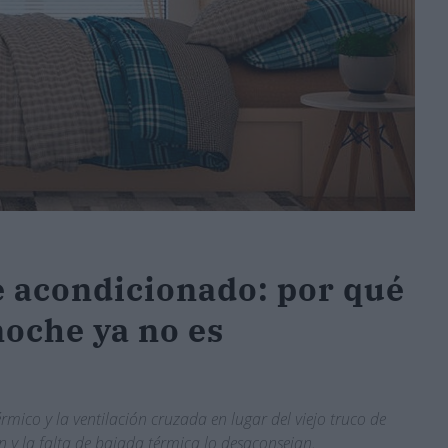
e acondicionado: por qué
noche ya no es
mico y la ventilación cruzada en lugar del viejo truco de
n y la falta de bajada térmica lo desaconsejan.