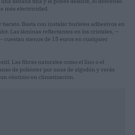
s una sábana fina y la pones delante, el descenso
e más electricidad.
y barato. Basta con instalar burletes adhesivos en
lor. Las láminas reflectantes en los cristales, —
a— cuestan menos de 15 euros en cualquier
til. Las fibras naturales como el lino o el
anas de poliéster por unas de algodón y verás
 un céntimo en climatización.