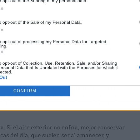
o opt-out of the Sharing of my personal data.
In
o opt-out of the Sale of my Personal Data.
In
to opt-out of processing my Personal Data for Targeted
ing.
 Las partículas y el ozono que se acumulan
In
y dejarlas entrar empeora la calidad del aire
o opt-out of Collection, Use, Retention, Sale, and/or Sharing
ajas o viviendas accesibles, dormir con las
ersonal Data that Is Unrelated with the Purposes for which it
lected.
Out
, ya no refresca. Cuando la mínima nocturna se
CONFIRM
go cada vez más habitual—, abrir no sirve para
muebles. Solo consigues que la humedad convierta
a. Si el aire exterior no enfría, mejor conservar
cas del día, que suelen ser al amanecer, y