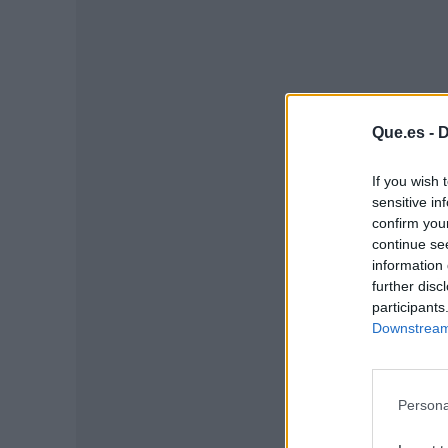
Que.es -
D
If you wish 
sensitive in
confirm you
continue se
information 
P
further disc
participants
Downstream 
Persona