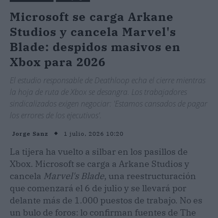
Microsoft se carga Arkane
Studios y cancela Marvel's
Blade: despidos masivos en
Xbox para 2026
El estudio responsable de Deathloop echa el cierre mientras
la hoja de ruta de Xbox se desangra. Los trabajadores
sindicalizados exigen negociar: 'Estamos cansados de pagar
los errores de los ejecutivos'.
1 julio, 2026 10:20
Jorge Sanz
La tijera ha vuelto a silbar en los pasillos de
Xbox. Microsoft se carga a Arkane Studios y
cancela
Marvel's Blade
, una reestructuración
que comenzará el 6 de julio y se llevará por
delante más de 1.000 puestos de trabajo. No es
un bulo de foros: lo confirman fuentes de The