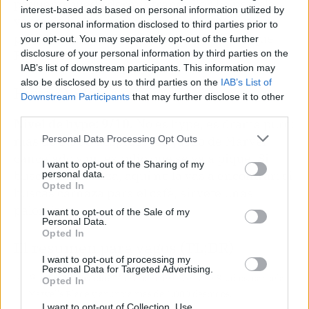
pequeño puede dormir tranquilo? La posible
interest-based ads based on personal information utilized by
venta de la división Xbox a una
joint venture
us or personal information disclosed to third parties prior to
planea en el ambiente, y la sensación es que
your opt-out. You may separately opt-out of the further
Phil Spencer ya no pinta nada.
disclosure of your personal information by third parties on the
IAB’s list of downstream participants. This information may
also be disclosed by us to third parties on the
IAB’s List of
Hype-O-Meter
Downstream Participants
that may further disclose it to other
third parties.
Nivel de hype: 9/10.
No es hype, es drama puro:
Personal Data Processing Opt Outs
más de 1.000 despidos, un juego de Marvel
cancelado y un estudio que se va a pique. Si
I want to opt-out of the Sharing of my
buscas esperanza, aquí no la vas a encontrar; si
personal data.
Opted In
buscas carnaza para el café, sírvete unas
palomitas.
I want to opt-out of the Sale of my
Personal Data.
Opted In
El resumen para vagos (TL;DR)
I want to opt-out of processing my
Personal Data for Targeted Advertising.
🎯
¿Qué ha pasado?
Microsoft cierra Arkane Studios, cancela
Opted In
Marvel's Blade y anuncia más de 1.000 despidos.
I want to opt-out of Collection, Use,