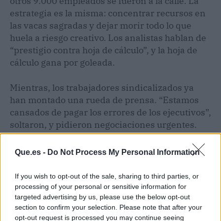
otros 9.000 empleados se fueron a la calle. La
estrategia es la misma: concentrar recursos en
las vacas sagradas y dejar morir todo lo que
huela a riesgo creativo. Los analistas hablan de
“prestigio contra hoja de cálculo”, y la hoja de
cálculo gana por goleada.
Mientras, los trabajadores sindicalizados ya
han montado una rueda de prensa. “Estamos
cansados de pagar los errores de los ejecutivos”,
soltaron, y pidieron negociaciones urgentes.
Microsoft respondió con el socorrido
“respetamos el derecho a hacer oír su voz”, pero
Que.es -
Do Not Process My Personal Information
nadie se cree que vaya a cambiar el rumbo. La
mayoría de los empleados teme lo peor.
If you wish to opt-out of the sale, sharing to third parties, or
processing of your personal or sensitive information for
targeted advertising by us, please use the below opt-out
El horizonte pinta feo. Si hasta el mismísimo
section to confirm your selection. Please note that after your
Marvel's Blade
no sobrevive, ¿qué estudio
opt-out request is processed you may continue seeing