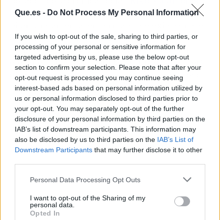
pesados de la crónica social.
Kiko Matamoros
,
quien fuera uno de los colaboradores estrella y
Que.es -
Do Not Process My Personal Information
pilar fundamental en formatos de éxito como el
espacio de supervivencia en Honduras o los
If you wish to opt-out of the sale, sharing to third parties, or
processing of your personal or sensitive information for
debates de las tentaciones en la isla, decidió
targeted advertising by us, please use the below opt-out
elevar el tono de las críticas. Utilizando su perfil
section to confirm your selection. Please note that after your
oficial en la red social X, el tertuliano desplegó
opt-out request is processed you may continue seeing
toda su ironía para atacar sin piedad el estreno
interest-based ads based on personal information utilized by
vespertino.
us or personal information disclosed to third parties prior to
your opt-out. You may separately opt-out of the further
disclosure of your personal information by third parties on the
IAB’s list of downstream participants. This information may
also be disclosed by us to third parties on the
IAB’s List of
Downstream Participants
that may further disclose it to other
third parties.
Personal Data Processing Opt Outs
I want to opt-out of the Sharing of my
personal data.
Opted In