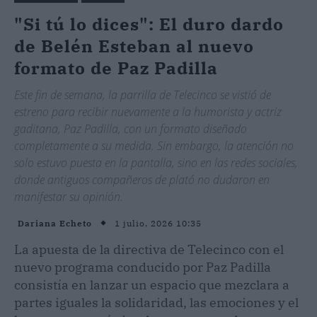
"Si tú lo dices": El duro dardo
de Belén Esteban al nuevo
formato de Paz Padilla
Este fin de semana, la parrilla de Telecinco se vistió de
estreno para recibir nuevamente a la humorista y actriz
gaditana, Paz Padilla, con un formato diseñado
completamente a su medida. Sin embargo, la atención no
solo estuvo puesta en la pantalla, sino en las redes sociales,
donde antiguos compañeros de plató no dudaron en
manifestar su opinión.
1 julio, 2026 10:35
Dariana Echeto
La apuesta de la directiva de Telecinco con el
nuevo programa conducido por Paz Padilla
consistía en lanzar un espacio que mezclara a
partes iguales la solidaridad, las emociones y el