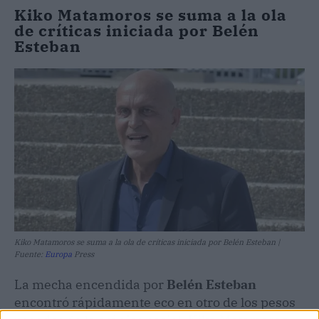
Kiko Matamoros se suma a la ola
de críticas iniciada por Belén
Esteban
Kiko Matamoros se suma a la ola de críticas iniciada por Belén Esteban |
Fuente:
Europa
Press
La mecha encendida por
Belén Esteban
encontró rápidamente eco en otro de los pesos