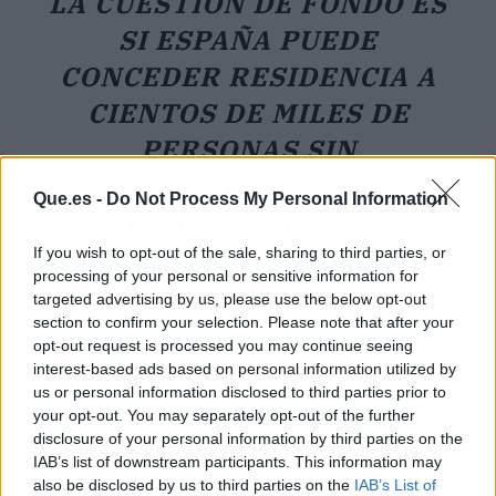
LA CUESTIÓN DE FONDO ES
SI ESPAÑA PUEDE
CONCEDER RESIDENCIA A
CIENTOS DE MILES DE
PERSONAS SIN
COORDINACIÓN CON SUS
Que.es -
Do Not Process My Personal Information
SOCIOS EUROPEOS.
If you wish to opt-out of the sale, sharing to third parties, or
processing of your personal or sensitive information for
Qué pasos vienen ahora y qué
targeted advertising by us, please use the below opt-out
implicaciones tiene para los
section to confirm your selection. Please note that after your
afectados
opt-out request is processed you may continue seeing
interest-based ads based on personal information utilized by
El plazo de cinco días dado por el Supremo —
us or personal information disclosed to third parties prior to
que califica de «improrrogable»— obliga a las
your opt-out. You may separately opt-out of the further
partes a pronunciarse sobre si procede elevar
disclosure of your personal information by third parties on the
IAB’s list of downstream participants. This information may
una cuestión prejudicial ante el Tribunal de
also be disclosed by us to third parties on the
IAB’s List of
Justicia de la UE. Si finalmente se plantea esa