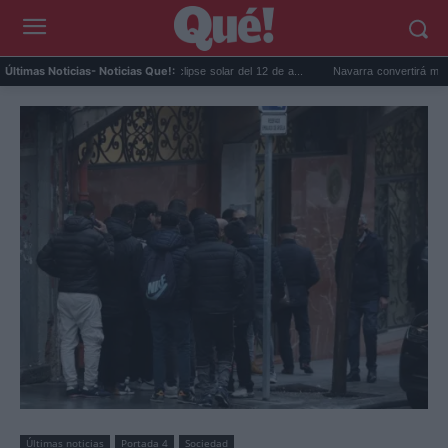
Gafas gratis para ver el eclipse solar del 12 de a...
Navarra convertirá monasterios y
Últimas Noticias
- Noticias Que!:
Últimas noticias
Portada 4
Sociedad