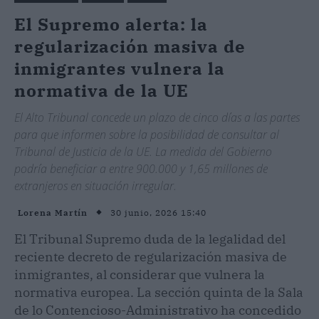
El Supremo alerta: la
regularización masiva de
inmigrantes vulnera la
normativa de la UE
El Alto Tribunal concede un plazo de cinco días a las partes
para que informen sobre la posibilidad de consultar al
Tribunal de Justicia de la UE. La medida del Gobierno
podría beneficiar a entre 900.000 y 1,65 millones de
extranjeros en situación irregular.
30 junio, 2026 15:40
Lorena Martín
El Tribunal Supremo duda de la legalidad del
reciente decreto de regularización masiva de
inmigrantes, al considerar que vulnera la
normativa europea. La sección quinta de la Sala
de lo Contencioso-Administrativo ha concedido