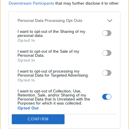
Downstream Participants
that may further disclose it to other
consulta, el proceso de regularización podría
third parties.
quedar en suspenso hasta que el tribunal
europeo aclare si el decreto respeta la
Personal Data Processing Opt Outs
normativa comunitaria. Mientras tanto, miles
I want to opt-out of the Sharing of my
de personas que esperaban acogerse a estas
personal data.
Opted In
vías podrían ver paralizadas sus expectativas,
según fuentes jurídicas.
I want to opt-out of the Sale of my
Personal Data.
Opted In
La decisión del Supremo introduce, además, un
debate más amplio sobre si una regularización
I want to opt-out of processing my
Personal Data for Targeted Advertising.
de esta envergadura puede tramitarse por
Opted In
decreto y al margen de los mecanismos de
I want to opt-out of Collection, Use,
coordinación europeos. Con el nuevo Pacto de
Retention, Sale, and/or Sharing of my
Personal Data that Is Unrelated with the
Migración recién aprobado, la tensión entre las
Purposes for which it was collected.
políticas nacionales y la armonización
Opted Out
comunitaria se perfila como uno de los grandes
CONFIRM
desafíos de los próximos meses.