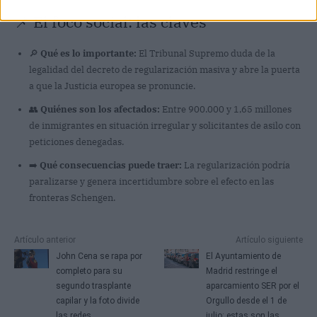
📌 El foco social: las claves
🔎
Qué es lo importante:
El Tribunal Supremo duda de la
legalidad del decreto de regularización masiva y abre la puerta
a que la Justicia europea se pronuncie.
👥
Quiénes son los afectados:
Entre 900.000 y 1,65 millones
de inmigrantes en situación irregular y solicitantes de asilo con
peticiones denegadas.
➡️
Qué consecuencias puede traer:
La regularización podría
paralizarse y genera incertidumbre sobre el efecto en las
fronteras Schengen.
Artículo anterior
Artículo siguiente
John Cena se rapa por
El Ayuntamiento de
completo para su
Madrid restringe el
segundo trasplante
aparcamiento SER por el
capilar y la foto divide
Orgullo desde el 1 de
las redes
julio: estas son las