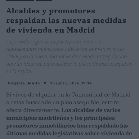
Alcaldes y promotores
respaldan las nuevas medidas
de vivienda en Madrid
La jornada organizada por Asprima reunió a
representantes municipales y del sector que ven en la Ley
LIDER y en la nueva normativa de vivienda protegida una
oportunidad real para acelerar la oferta de pisos asequibles
en la región.
30 junio, 2026 09:34
Virginia Benito
Si vives de alquiler en la Comunidad de Madrid
o estás buscando un piso asequible, esto te
afecta directamente.
Los alcaldes de varios
municipios madrileños y los principales
promotores inmobiliarios han respaldado las
últimas medidas legislativas sobre vivienda de