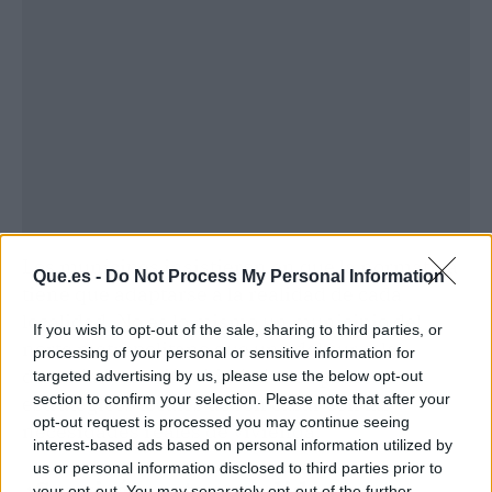
Los munícipes insistieron en que la normativa
Que.es -
Do Not Process My Personal Information
tiene que adaptarse a la realidad de cada
localidad. No es lo mismo un municipio del
If you wish to opt-out of the sale, sharing to third parties, or
norte metropolitano que uno del sur, y la
processing of your personal or sensitive information for
densidad, la edificabilidad o los planes
targeted advertising by us, please use the below opt-out
section to confirm your selection. Please note that after your
estratégicos locales deben casar con las
opt-out request is processed you may continue seeing
necesidades reales de vivienda.
interest-based ads based on personal information utilized by
us or personal information disclosed to third parties prior to
¿Servirán estas medidas para
your opt-out. You may separately opt-out of the further