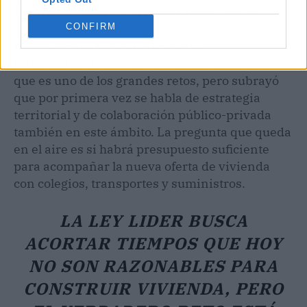
desarrollos podrían arrancar meses antes.
CONFIRM
El otro foco es la financiación de
infraestructuras. El viceconsejero reconoció
que es uno de los grandes retos, pero subrayó
que por primera vez se habla de estrategia
territorial y de colaboración público-privada
también en este ámbito. La pregunta que queda
en el aire es si habrá presupuesto suficiente
para acompañar la nueva oferta de vivienda
con colegios, transportes y suministros.
LA LEY LIDER BUSCA
ACORTAR TIEMPOS QUE HOY
NO SON RAZONABLES PARA
CONSTRUIR VIVIENDA, PERO