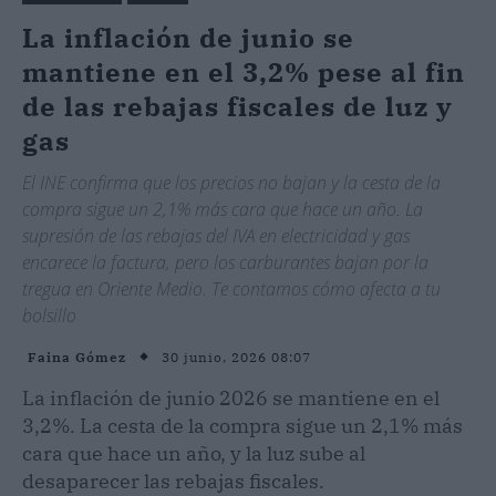
La inflación de junio se
mantiene en el 3,2% pese al fin
de las rebajas fiscales de luz y
gas
El INE confirma que los precios no bajan y la cesta de la
compra sigue un 2,1% más cara que hace un año. La
supresión de las rebajas del IVA en electricidad y gas
encarece la factura, pero los carburantes bajan por la
tregua en Oriente Medio. Te contamos cómo afecta a tu
bolsillo
30 junio, 2026 08:07
Faina Gómez
La inflación de junio 2026 se mantiene en el
3,2%. La cesta de la compra sigue un 2,1% más
cara que hace un año, y la luz sube al
desaparecer las rebajas fiscales.