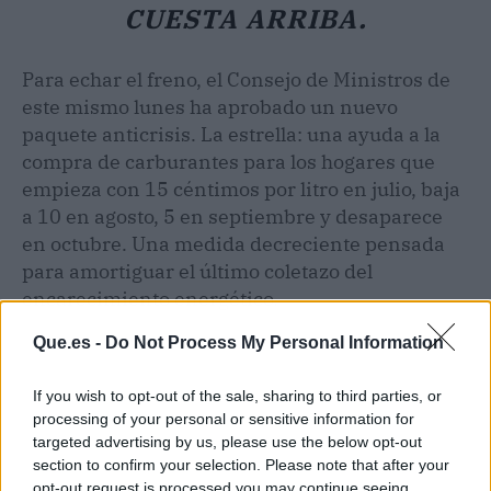
CUESTA ARRIBA.
Para echar el freno, el Consejo de Ministros de
este mismo lunes ha aprobado un nuevo
paquete anticrisis. La estrella: una ayuda a la
compra de carburantes para los hogares que
empieza con 15 céntimos por litro en julio, baja
a 10 en agosto, 5 en septiembre y desaparece
en octubre. Una medida decreciente pensada
para amortiguar el último coletazo del
encarecimiento energético.
Que.es -
Do Not Process My Personal Information
If you wish to opt-out of the sale, sharing to third parties, or
processing of your personal or sensitive information for
targeted advertising by us, please use the below opt-out
section to confirm your selection. Please note that after your
opt-out request is processed you may continue seeing