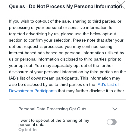
que se puede encender y apagar. Eso abre
Que.es -
Do Not Process My Personal Information
posibilidades radicalmente nuevas para la
agricultura de precisión.
If you wish to opt-out of the sale, sharing to third parties, or
processing of your personal or sensitive information for
Cultivos enriquecidos sin transgénicos
targeted advertising by us, please use the below opt-out
section to confirm your selection. Please note that after your
Las plantas tratadas con X57 podrían producir
opt-out request is processed you may continue seeing
interest-based ads based on personal information utilized by
más vitamina E, ácidos grasos esenciales o
us or personal information disclosed to third parties prior to
proteínas en fases concretas de su ciclo de vida,
your opt-out. You may separately opt-out of the further
sin alterar su genoma. Para los agricultores,
disclosure of your personal information by third parties on the
esto podría traducirse en cultivos más
IAB’s list of downstream participants. This information may
nutritivos con las mismas semillas de siempre.
also be disclosed by us to third parties on the
IAB’s List of
Downstream Participants
that may further disclose it to other
third parties.
Personal Data Processing Opt Outs
I want to opt-out of the Sharing of my
personal data.
Opted In