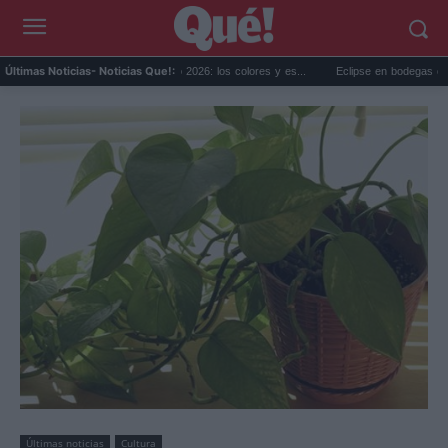
encias decoración otoño 2026: los colores y es...
Eclipse en bodegas de Cataluña: el
Últimas Noticias
- Noticias Que!:
Últimas noticias
Cultura