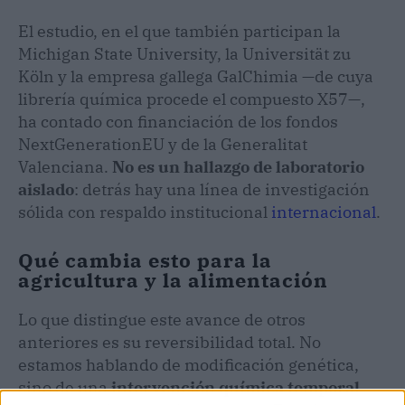
El estudio, en el que también participan la
Michigan State University, la Universität zu
Köln y la empresa gallega GalChimia —de cuya
librería química procede el compuesto X57—,
ha contado con financiación de los fondos
NextGenerationEU y de la Generalitat
Valenciana.
No es un hallazgo de laboratorio
aislado
: detrás hay una línea de investigación
sólida con respaldo institucional
internacional
.
Qué cambia esto para la
agricultura y la alimentación
Lo que distingue este avance de otros
anteriores es su reversibilidad total. No
estamos hablando de modificación genética,
sino de una
intervención química temporal