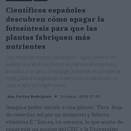
Científicos españoles
descubren cómo apagar la
fotosíntesis para que las
plantas fabriquen más
nutrientes
Una molécula sintética llamada X57 logra convertir los
paneles solares de las plantas en fábricas de vitaminas y
proteínas a la carta. El hallazgo, publicado en portada de
PNAS, podría transformar la alimentación del futuro sin
tocar el ADN de ningún cultivo.
29 junio, 2026 07:30
Ana Carina Rodríguez
Imagina poder decirle a una planta: "Para. Deja
de cosechar sol por un momento y fabrica
vitamina E." Eso es, en esencia, lo que acaba de
conseguir un equipo del CSIC y la Universitat