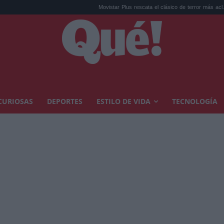
Movistar Plus rescata el clásico de terror más acl...
El vide
CURIOSAS
DEPORTES
ESTILO DE VIDA
TECNOLOGÍA