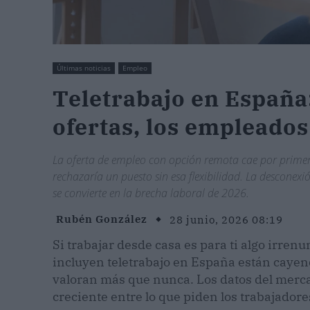
Últimas noticias
Empleo
Teletrabajo en España
ofertas, los empleado
La oferta de empleo con opción remota cae por primera
rechazaría un puesto sin esa flexibilidad. La desconexi
se convierte en la brecha laboral de 2026.
Rubén González
28 junio, 2026 08:19
Si trabajar desde casa es para ti algo irren
incluyen teletrabajo en España están cayend
valoran más que nunca. Los datos del merc
creciente entre lo que piden los trabajadore