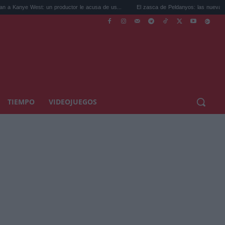
: un productor le acusa de us...
El zasca de Peldanyos: las nuevas uvas moscatel
TIEMPO
VIDEOJUEGOS