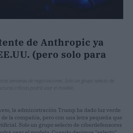
tente de Anthropic ya
EE.UU. (pero solo para
tras semanas de negociaciones. Solo un grupo selecto de
cturas críticas podrá usar el modelo.
eto, la administración Trump ha dado luz verde
e de la compañía, pero con una letra pequeña que
tificial. Solo un grupo selecto de ciberdefensores
podrá usar el modelo. Cuando decimos "selecto",