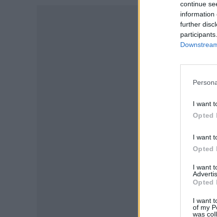
continue se
information 
further disc
participants
Downstream 
Persona
I want t
Opted 
I want t
Opted 
P
I want 
Advertis
Opted 
I want t
of my P
was col