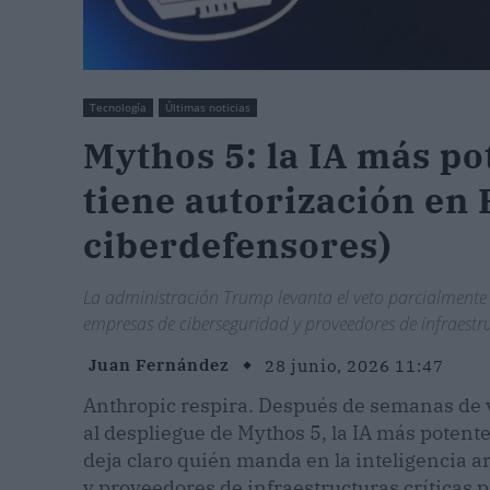
Tecnología
Últimas noticias
Mythos 5: la IA más po
tiene autorización en 
ciberdefensores)
La administración Trump levanta el veto parcialmente 
empresas de ciberseguridad y proveedores de infraestru
Juan Fernández
28 junio, 2026 11:47
Anthropic respira. Después de semanas de v
al despliegue de Mythos 5, la IA más potent
deja claro quién manda en la inteligencia ar
y proveedores de infraestructuras críticas 