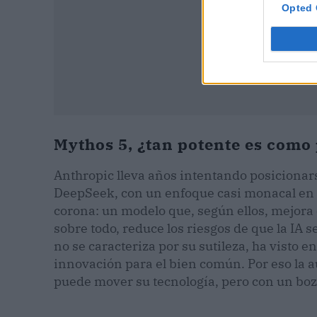
Opted 
Mythos 5, ¿tan potente es como 
Anthropic lleva años intentando posicionars
DeepSeek, con un enfoque casi monacal en la
corona: un modelo que, según ellos, mejora
sobre todo, reduce los riesgos de que la IA
no se caracteriza por su sutileza, ha visto
innovación para el bien común. Por eso la a
puede mover su tecnología, pero con un boza