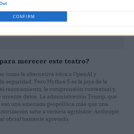
Out
CONFIRM
para merecer este teatro?
e como la alternativa ética a OpenAI y
 seguridad. Pero Mythos 5 es la joya de la
 el razonamiento, la comprensión contextual y,
 se invente datos. La administración Trump, que
 en eso una amenaza geopolítica más que una
utorización sabe a victoria agridulce: Anthropic
l oficial bastante apretado.