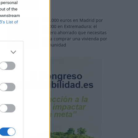
 personal
out of the
 downstream
110.000 euros en Madrid por
B’s List of
31.000 en Extremadura: el
dinero ahorrado que necesitas
para comprar una vivienda por
comunidad