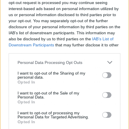
opt-out request is processed you may continue seeing
La orden ministerial publicada hoy sustituye a
interest-based ads based on personal information utilized by
us or personal information disclosed to third parties prior to
la de 2023 y será de aplicación a todos los
your opt-out. You may separately opt-out of the further
procesos electorales regulados por la Ley
disclosure of your personal information by third parties on the
Orgánica del Régimen Electoral General
IAB’s list of downstream participants. This information may
(LOREG). Conviene recordar que formar parte
also be disclosed by us to third parties on the
IAB’s List of
de una mesa electoral es un deber ciudadano,
Downstream Participants
that may further disclose it to other
third parties.
no un empleo, y la dieta no tiene consideración
de salario, sino de compensación por el tiempo
Personal Data Processing Opt Outs
y los gastos derivados. El pago suele realizarse
en efectivo al término de la jornada, aunque
I want to opt-out of the Sharing of my
personal data.
algunas juntas ya permiten la transferencia
Opted In
bancaria. Con esta medida, se espera que la
I want to opt-out of the Sale of my
próxima cita con las urnas, prevista para 2027
Personal Data.
en el ámbito local, ya cuente con la nueva tarifa.
Opted In
I want to opt-out of processing my
📌 El foco social: las claves
Personal Data for Targeted Advertising.
Opted In