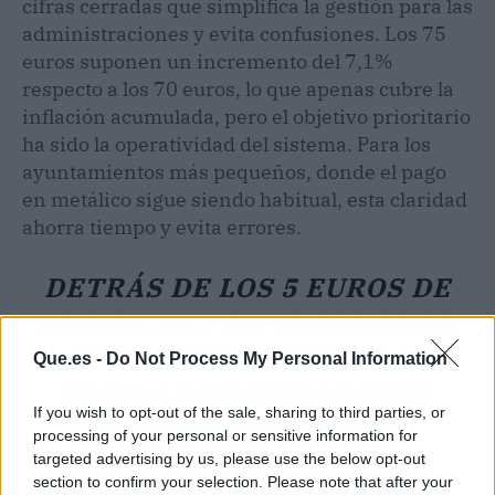
cifras cerradas que simplifica la gestión para las
administraciones y evita confusiones. Los 75
euros suponen un incremento del 7,1%
respecto a los 70 euros, lo que apenas cubre la
inflación acumulada, pero el objetivo prioritario
ha sido la operatividad del sistema. Para los
ayuntamientos más pequeños, donde el pago
en metálico sigue siendo habitual, esta claridad
ahorra tiempo y evita errores.
DETRÁS DE LOS 5 EUROS DE
SUBIDA HAY UN INTENTO DE
HACER MÁS SENCILLO EL
Que.es -
Do Not Process My Personal Information
PAGO A LOS CIUDADANOS
If you wish to opt-out of the sale, sharing to third parties, or
QUE CUMPLEN CON SU
processing of your personal or sensitive information for
targeted advertising by us, please use the below opt-out
OBLIGACIÓN ELECTORAL.
section to confirm your selection. Please note that after your