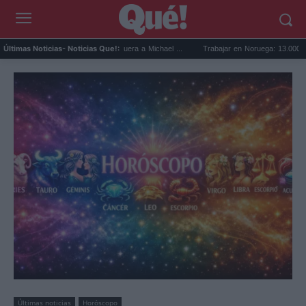
ker mejor quinteto: deja fuera a Michael ...
Trabajar en Noruega: 13.000 nuevas vaca
Últimas Noticias
- Noticias Que!:
Últimas noticias
Horóscopo