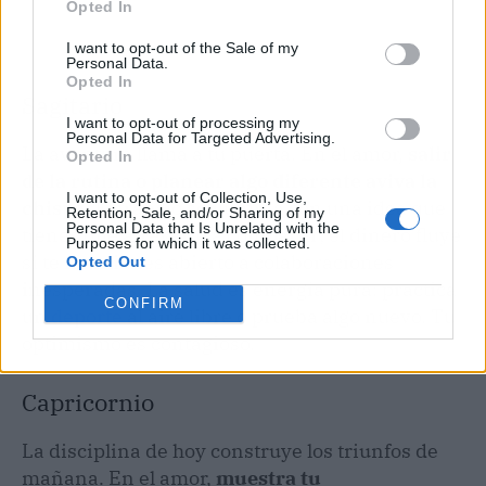
Opted In
I want to opt-out of the Sale of my
Personal Data.
Opted In
Sagitario
I want to opt-out of processing my
Personal Data for Targeted Advertising.
La aventura llama a tu puerta. En el amor,
salir
Opted In
de la rutina o planear algo diferente aviva la
I want to opt-out of Collection, Use,
chispa
. El trabajo se ilumina con una idea que
Retention, Sale, and/or Sharing of my
Personal Data that Is Unrelated with the
tienes que atreverte a compartir; el dinero fluye
Purposes for which it was collected.
si te mantienes abierto a colaboraciones
Opted Out
inesperadas. La salud es energía pura: practica
CONFIRM
un
deporte
al aire libre o prueba algo nuevo. Tu
optimismo es contagioso.
Capricornio
La disciplina de hoy construye los triunfos de
mañana. En el amor,
muestra tu