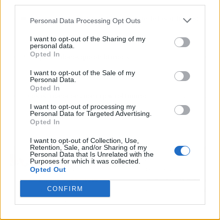
third parties.
❤️
Por qué es importante para un amante de los animales:
La
Personal Data Processing Opt Outs
demencia canina afecta al bienestar de tu perro mayor;
I want to opt-out of the Sharing of my
detectarla a tiempo alarga su calidad de vida.
personal data.
Opted In
📌
De qué no tienes que olvidarte:
Acude al veterinario si notas
cambios en la marcha; el dolor y otras causas tratables deben
I want to opt-out of the Sale of my
descartarse primero.
Personal Data.
Opted In
⚠️
Cosas a tener en cuenta para el futuro:
Observar la zancada
I want to opt-out of processing my
delantera puede convertirse en una herramienta casera de
Personal Data for Targeted Advertising.
vigilancia, pero nunca sustituye la revisión profesional.
Opted In
I want to opt-out of Collection, Use,
Retention, Sale, and/or Sharing of my
Artículo anterior
Artículo siguiente
Personal Data that Is Unrelated with the
La DGT obliga a instalar
Mike James estalla
Purposes for which it was collected.
Opted Out
alcoholímetro
contra el Barça:
antiarranque en todos
demanda millonaria tras
CONFIRM
los coches nuevos
el fichaje que se esfumó
desde julio