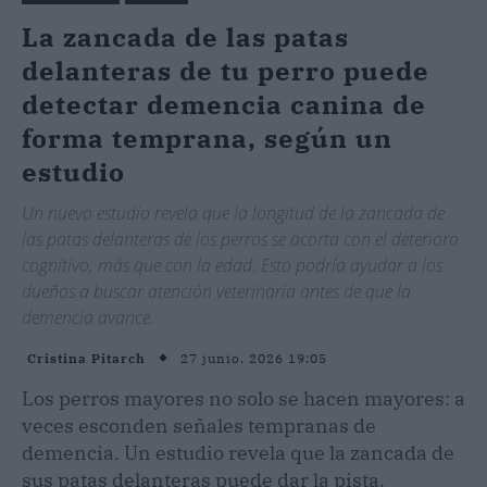
La zancada de las patas
delanteras de tu perro puede
detectar demencia canina de
forma temprana, según un
estudio
Un nuevo estudio revela que la longitud de la zancada de
las patas delanteras de los perros se acorta con el deterioro
cognitivo, más que con la edad. Esto podría ayudar a los
dueños a buscar atención veterinaria antes de que la
demencia avance.
27 junio, 2026 19:05
Cristina Pitarch
Los perros mayores no solo se hacen mayores: a
veces esconden señales tempranas de
demencia. Un estudio revela que la zancada de
sus patas delanteras puede dar la pista.