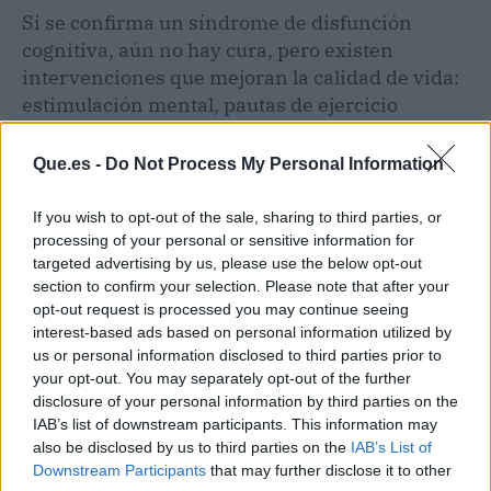
Si se confirma un síndrome de disfunción
cognitiva, aún no hay cura, pero existen
intervenciones que mejoran la calidad de vida:
estimulación mental, pautas de ejercicio
adaptado, cambios en la dieta y manejo del
entorno. Cuanto antes se detecte, más margen
Que.es -
Do Not Process My Personal Information
hay para frenar el deterioro y mantener a tu
compañero activo y feliz.
If you wish to opt-out of the sale, sharing to third parties, or
processing of your personal or sensitive information for
targeted advertising by us, please use the below opt-out
LA DIFERENCIA ENTRE UN
section to confirm your selection. Please note that after your
DIAGNÓSTICO TARDÍO Y UNA
opt-out request is processed you may continue seeing
interest-based ads based on personal information utilized by
DETECCIÓN TEMPRANA
us or personal information disclosed to third parties prior to
PUEDE ESTAR EN FIJARSE
your opt-out. You may separately opt-out of the further
disclosure of your personal information by third parties on the
EN CÓMO CAMINA TU PERRO.
IAB’s list of downstream participants. This information may
also be disclosed by us to third parties on the
IAB’s List of
Downstream Participants
that may further disclose it to other
🐾 Huella animal