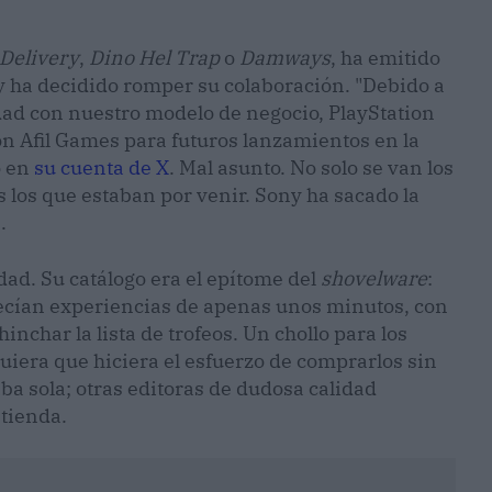
 Delivery
,
Dino Hel Trap
o
Damways
, ha emitido
 ha decidido romper su colaboración. "Debido a
dad con nuestro modelo de negocio, PlayStation
on Afil Games para futuros lanzamientos en la
o en
su cuenta de X
. Mal asunto. No solo se van los
 los que estaban por venir. Sony ha sacado la
.
dad. Su catálogo era el epítome del
shovelware
:
ecían experiencias de apenas unos minutos, con
nchar la lista de trofeos. Un chollo para los
quiera que hiciera el esfuerzo de comprarlos sin
aba sola; otras editoras de dudosa calidad
tienda.