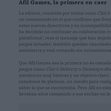
Afil Games, la primera en caer
La editora, conocida por títulos como
Chic's
un comunicado en el que confirma que Sony
estas nuevas directrices y su incompatibili
ha decidido no continuar su colaboración c
plataforma", reza el mensaje que han dejad
juegos actuales: también quedan cancelados
motosierra y está cortando sin miramientos
Que Afil Games sea la primera no es casuali
juegos como
Chic's Delivery
o
Damways
ofr
mecánicas muy básicas y un objetivo claro: hi
cazadores de platinos, un insulto para cual
saber lo que se encontraba. Pero Afil no est
llevaban años campando a sus anchas en la 