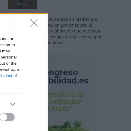
110.000 euros en Madrid por
31.000 en Extremadura: el
dinero ahorrado que necesitas
para comprar una vivienda por
sonal or
comunidad
ection to
ou may
 personal
out of the
 downstream
B’s List of