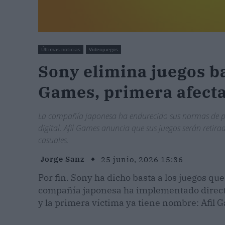
Últimas noticias
Videojuegos
Sony elimina juegos ba
Games, primera afect
La compañía japonesa ha endurecido sus normas de pub
digital. Afil Games anuncia que sus juegos serán retir
casuales.
Jorge Sanz
25 junio, 2026 15:36
Por fin. Sony ha dicho basta a los juegos qu
compañía japonesa ha implementado directr
y la primera víctima ya tiene nombre: Afil 