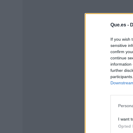
Que.es -
D
If you wish 
sensitive in
confirm you
continue se
information 
further disc
participants
P
Downstream 
Persona
I want t
Opted 