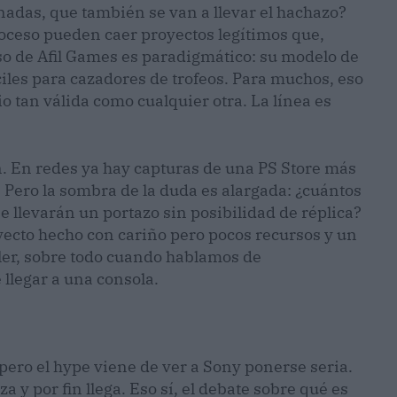
nadas, que también se van a llevar el hachazo?
proceso pueden caer proyectos legítimos que,
o de Afil Games es paradigmático: su modelo de
ciles para cazadores de trofeos. Para muchos, eso
io tan válida como cualquier otra. La línea es
. En redes ya hay capturas de una PS Store más
 Pero la sombra de la duda es alargada: ¿cuántos
 llevarán un portazo sin posibilidad de réplica?
yecto hecho con cariño pero pocos recursos y un
ler, sobre todo cuando hablamos de
 llegar a una consola.
ero el hype viene de ver a Sony ponerse seria.
y por fin llega. Eso sí, el debate sobre qué es