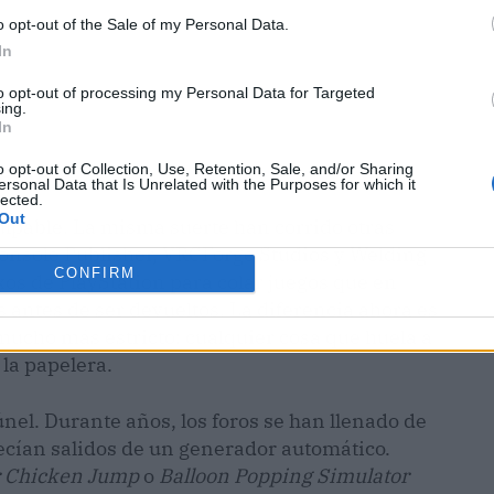
o opt-out of the Sale of my Personal Data.
In
to opt-out of processing my Personal Data for Targeted
ing.
In
o opt-out of Collection, Use, Retention, Sale, and/or Sharing
ames
ersonal Data that Is Unrelated with the Purposes for which it
lected.
Out
culpable. La misma suerte han corrido otras
nsole Publisher, VRCForge Studios y Welding
CONFIRM
axos de PlayStation para colar juegos que en
ntes de ser devueltos. La diferencia ahora es
mucho más estricto: cualquier cosa que huela a
 la papelera.
túnel. Durante años, los foros se han llenado de
recían salidos de un generador automático.
 Chicken Jump
o
Balloon Popping Simulator