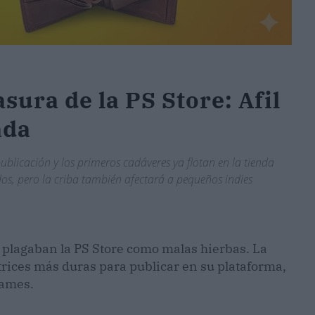
sura de la PS Store: Afil
ada
licación y los primeros cadáveres ya flotan en la tienda
ados, pero la criba también afectará a pequeños indies
e plagaban la PS Store como malas hierbas. La
ices más duras para publicar en su plataforma,
Games.